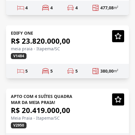
4
4
4
477,08
m²
QUADRA MAR
Em Construção
EDIFY ONE
R$ 23.820.000,00
Vídeo
meia praia - Itapema/SC
V1484
5
5
5
380,00
m²
QUADRA MAR
Em Construção
APTO COM 4 SUÍTES QUADRA
MAR DA MEIA PRAIA!
Vídeo
R$ 20.419.000,00
Meia Praia - Itapema/SC
V2950