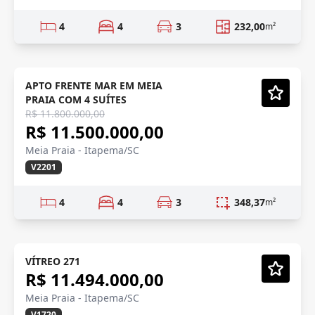
4
4
3
232,00
m²
VISTA MAR
Semi-Novo
APTO FRENTE MAR EM MEIA
PRAIA COM 4 SUÍTES
Vídeo
R$ 11.800.000,00
R$ 11.500.000,00
Meia Praia - Itapema/SC
V2201
4
4
3
348,37
m²
LANÇAMENTO
Em Construção
VÍTREO 271
R$ 11.494.000,00
Vídeo
Meia Praia - Itapema/SC
V1720