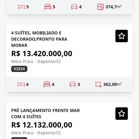
5
5
4
374,7
m²
PRONTO/DECORADO
Semi-Novo
4 SUÍTES, MOBILIADO E
DECORADO,PRONTO PARA
Vídeo
MORAR
R$ 13.420.000,00
Meia Praia - Itapema/SC
V3224
4
4
3
362,00
m²
PRÉ LANÇAMENTO
Em Construção
PRÉ LANÇAMENTO FRENTE MAR
COM 4 SUÍTES
Vídeo
R$ 12.132.000,00
Meia Praia - Itapema/SC