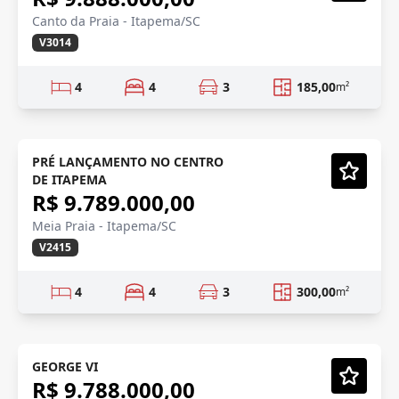
Canto da Praia - Itapema/SC
V3014
4
4
3
185,00
m²
PRÉ LANÇAMENTO
Pré-lançamento
PRÉ LANÇAMENTO NO CENTRO
DE ITAPEMA
Vídeo
R$ 9.789.000,00
Meia Praia - Itapema/SC
V2415
4
4
3
300,00
m²
FRENTE MAR
GEORGE VI
R$ 9.788.000,00
Vídeo