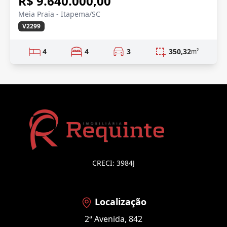
R$ 9.640.000,00
Meia Praia - Itapema/SC
V2299
4
4
3
350,32
m²
CRECI: 3984J
Localização
2ª Avenida, 842