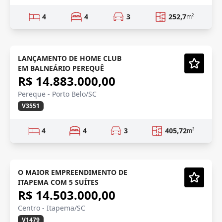
4
4
3
252,7
m²
FRENTE MAR
Em Construção
LANÇAMENTO DE HOME CLUB
EM BALNEÁRIO PEREQUÊ
Vídeo
R$ 14.883.000,00
Pereque - Porto Belo/SC
V3551
4
4
3
405,72
m²
PRÉ LANÇAMENTO
Em Construção
O MAIOR EMPREENDIMENTO DE
ITAPEMA COM 5 SUÍTES
Vídeo
R$ 14.503.000,00
Centro - Itapema/SC
V1479