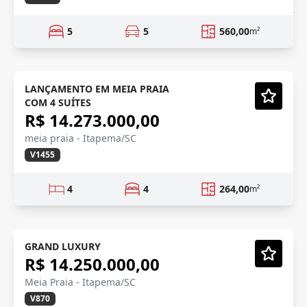
5
5
560,00
m²
QUADRA MAR
Em Construção
LANÇAMENTO EM MEIA PRAIA
COM 4 SUÍTES
Vídeo
R$ 14.273.000,00
meia praia - Itapema/SC
V1455
4
4
264,00
m²
FRENTE MAR
Em Construção
GRAND LUXURY
R$ 14.250.000,00
Vídeo
Meia Praia - Itapema/SC
V870