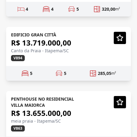
4
4
5
320,00
m²
LANÇAMENTO
Lançamento
EDIFICIO GRAN CITTÀ
R$ 13.719.000,00
Vídeo
Canto da Praia - Itapema/SC
V894
5
5
285,05
m²
FRENTE AVENIDA
Em Construção
PENTHOUSE NO RESIDENCIAL
VILLA MAIORCA
Vídeo
R$ 13.655.000,00
meia praia - Itapema/SC
V863