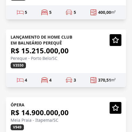
5
5
5
400,00
m²
FRENTE MAR
Em Construção
LANÇAMENTO DE HOME CLUB
EM BALNEÁRIO PEREQUÊ
Vídeo
R$ 15.215.000,00
Pereque - Porto Belo/SC
V3550
4
4
3
370,51
m²
FRENTE MAR
Em Construção
ÓPERA
R$ 14.900.000,00
Vídeo
Meia Praia - Itapema/SC
V949