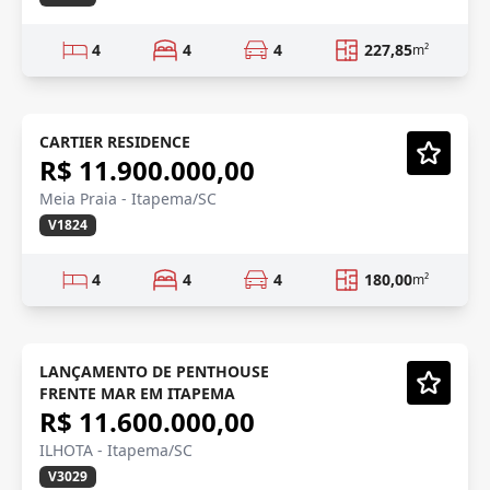
4
4
4
227,85
m²
SHOWROOM
Mobiliado
CARTIER RESIDENCE
R$ 11.900.000,00
Vídeo
Meia Praia - Itapema/SC
V1824
4
4
4
180,00
m²
NOVIDADE
Pré-lançamento
LANÇAMENTO DE PENTHOUSE
FRENTE MAR EM ITAPEMA
Vídeo
R$ 11.600.000,00
ILHOTA - Itapema/SC
V3029