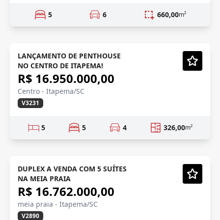
5
6
660,00
m²
CENTRO, ITAPEMA
Lançamento
LANÇAMENTO DE PENTHOUSE
NO CENTRO DE ITAPEMA!
Vídeo
R$ 16.950.000,00
Centro - Itapema/SC
V3231
5
5
4
326,00
m²
OPORTUNIDADE
Em Construção
DUPLEX A VENDA COM 5 SUÍTES
NA MEIA PRAIA
Vídeo
R$ 16.762.000,00
meia praia - Itapema/SC
V2890