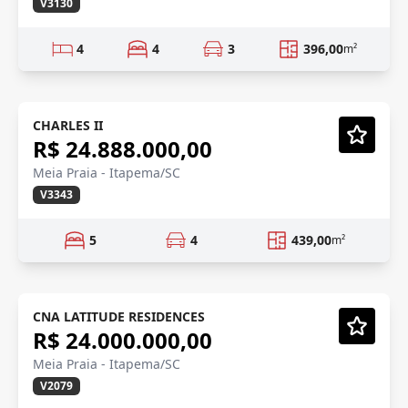
V3130
4
4
3
396,00
m²
YACHT HOME
Pré-lançamento
CHARLES II
R$ 24.888.000,00
Vídeo
Meia Praia - Itapema/SC
V3343
5
4
439,00
m²
FRENTE MAR
Em Construção
CNA LATITUDE RESIDENCES
R$ 24.000.000,00
Vídeo
Meia Praia - Itapema/SC
V2079