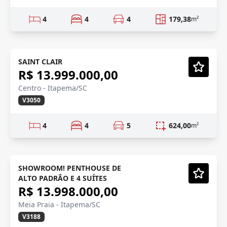
4
4
4
179,38
m²
QUADRA MAR
SAINT CLAIR
R$ 13.999.000,00
Vídeo
Centro - Itapema/SC
V3050
4
4
5
624,00
m²
VISTA MAR
Mobiliado
SHOWROOM! PENTHOUSE DE
ALTO PADRÃO E 4 SUÍTES
Vídeo
R$ 13.998.000,00
Meia Praia - Itapema/SC
V3188