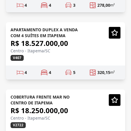
4
4
3
278,00
m²
Duplex
Em Construção
APARTAMENTO DUPLEX A VENDA
COM 4 SUÍTES EM ITAPEMA
Vídeo
R$ 18.527.000,00
Centro - Itapema/SC
V407
4
4
5
320,15
m²
COBERTURA
COBERTURA FRENTE MAR NO
CENTRO DE ITAPEMA
Vídeo
R$ 18.250.000,00
Centro - Itapema/SC
V2722