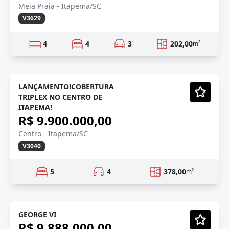
Meia Praia - Itapema/SC
V3629
4
4
3
202,00
m²
TRIPLEX
Pré-lançamento
LANÇAMENTO!COBERTURA
TRIPLEX NO CENTRO DE
Vídeo
ITAPEMA!
R$ 9.900.000,00
Centro - Itapema/SC
V3040
5
4
378,00
m²
FRENTE MAR
GEORGE VI
R$ 9.888.000,00
Vídeo