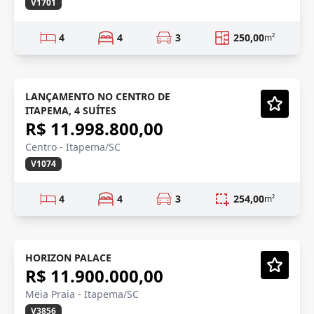
V1701
4
4
3
250,00
m²
LANÇAMENTO
Em Construção
LANÇAMENTO NO CENTRO DE
ITAPEMA, 4 SUÍTES
Vídeo
R$ 11.998.800,00
Centro - Itapema/SC
V1074
4
4
3
254,00
m²
DECORADO/PRONTO
Mobiliado
HORIZON PALACE
R$ 11.900.000,00
Vídeo
Meia Praia - Itapema/SC
V3856