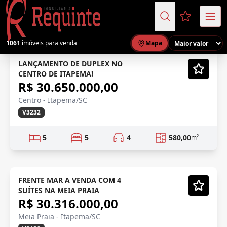
Favoritos (
1061
imóveis para venda
Mapa
CENTRO, ITAPEMA
Lançamento
LANÇAMENTO DE DUPLEX NO
CENTRO DE ITAPEMA!
Vídeo
R$ 30.650.000,00
Centro - Itapema/SC
V3232
5
5
4
580,00
m²
ENTREGA BREVE
Em Construção
FRENTE MAR A VENDA COM 4
SUÍTES NA MEIA PRAIA
Vídeo
R$ 30.316.000,00
Meia Praia - Itapema/SC