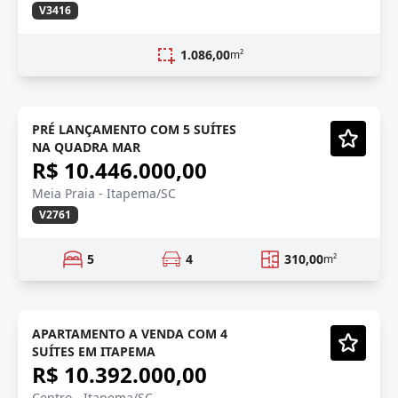
V3416
1.086,00
m²
PRÉ LANÇAMENTO
Em Construção
PRÉ LANÇAMENTO COM 5 SUÍTES
NA QUADRA MAR
Vídeo
R$ 10.446.000,00
Meia Praia - Itapema/SC
V2761
5
4
310,00
m²
LANÇAMENTO
Em Construção
APARTAMENTO A VENDA COM 4
SUÍTES EM ITAPEMA
Vídeo
R$ 10.392.000,00
Centro - Itapema/SC