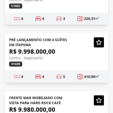
V1082
4
4
3
229,31
m²
PENTHOUSE
Em Construção
PRÉ LANÇAMENTO COM 4 SUÍTES
EM ITAPEMA
Vídeo
R$ 9.998.000,00
Centro - Itapema/SC
V1439
4
4
5
410,00
m²
DECORADO/PRONTO
Semi-Novo
FRENTE MAR MOBILIADO COM
VISTA PARA HARD ROCK CAFÉ
Vídeo
R$ 9.980.000,00