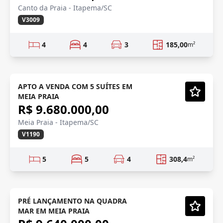
Canto da Praia - Itapema/SC
V3009
4
4
3
185,00
m²
ENTREGA 2027
Em Construção
APTO A VENDA COM 5 SUÍTES EM
MEIA PRAIA
Vídeo
R$ 9.680.000,00
Meia Praia - Itapema/SC
V1190
5
5
4
308,4
m²
PRÉ LANÇAMENTO
Pré-lançamento
PRÉ LANÇAMENTO NA QUADRA
MAR EM MEIA PRAIA
Vídeo