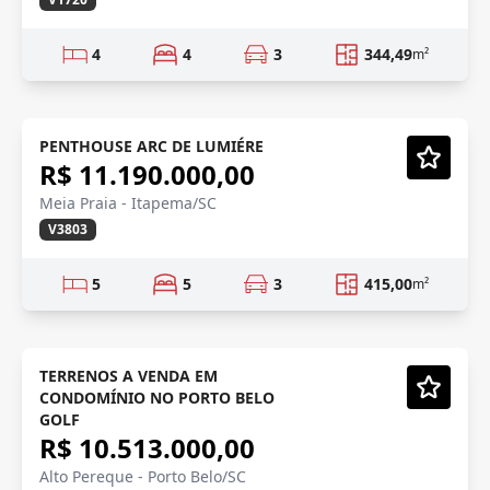
4
4
3
344,49
m²
LANÇAMENTO
Lançamento
PENTHOUSE ARC DE LUMIÉRE
R$ 11.190.000,00
Vídeo
Meia Praia - Itapema/SC
V3803
5
5
3
415,00
m²
GOLF RESORT
Em Construção
TERRENOS A VENDA EM
CONDOMÍNIO NO PORTO BELO
Vídeo
GOLF
R$ 10.513.000,00
Alto Pereque - Porto Belo/SC