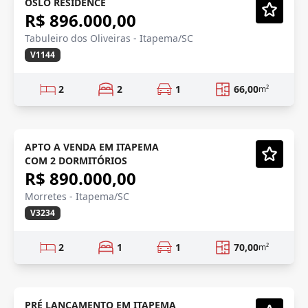
OSLO RESIDENCE
R$ 896.000,00
Vídeo
Tabuleiro dos Oliveiras - Itapema/SC
V1144
2
2
1
66,00
m²
INVESTIMENTO
Em Construção
APTO A VENDA EM ITAPEMA
COM 2 DORMITÓRIOS
Vídeo
R$ 890.000,00
Morretes - Itapema/SC
V3234
2
1
1
70,00
m²
INVESTIMENTO
Lançamento
PRÉ LANÇAMENTO EM ITAPEMA