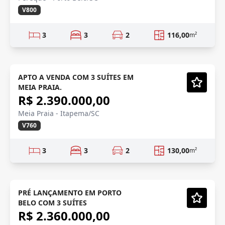
V800
3
3
2
116,00
m²
LANÇAMENTO
Em Construção
APTO A VENDA COM 3 SUÍTES EM
MEIA PRAIA.
Vídeo
R$ 2.390.000,00
Meia Praia - Itapema/SC
V760
3
3
2
130,00
m²
PRÉ LANÇAMENTO
Em Construção
PRÉ LANÇAMENTO EM PORTO
BELO COM 3 SUÍTES
Vídeo
R$ 2.360.000,00