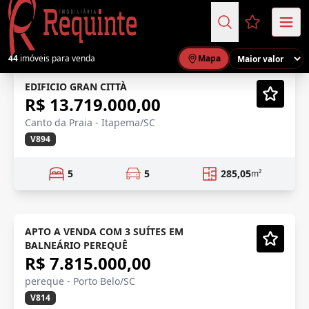
Favoritos (
44
imóveis para venda
Mapa
LANÇAMENTO
Lançamento
EDIFICIO GRAN CITTÀ
R$ 13.719.000,00
Vídeo
Canto da Praia - Itapema/SC
V894
5
5
285,05
m²
FRENTE MAR
Em Construção
APTO A VENDA COM 3 SUÍTES EM
BALNEÁRIO PEREQUÊ
Vídeo
R$ 7.815.000,00
pereque - Porto Belo/SC
V814