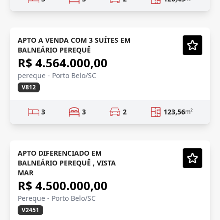
FRENTE MAR
Em Construção
APTO A VENDA COM 3 SUÍTES EM
BALNEÁRIO PEREQUÊ
Vídeo
R$ 4.564.000,00
pereque - Porto Belo/SC
V812
3
3
2
123,56
m²
VISTA MAR
APTO DIFERENCIADO EM
BALNEÁRIO PEREQUÊ , VISTA
Vídeo
MAR
R$ 4.500.000,00
Pereque - Porto Belo/SC
V2451