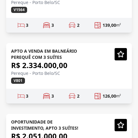
Pereque - Porto Belo/SC
V1564
3
3
2
139,00
m²
PRÉ LANÇAMENTO
Em Construção
APTO A VENDA EM BALNEÁRIO
PEREQUÊ COM 3 SUÍTES
Vídeo
R$ 2.334.000,00
Pereque - Porto Belo/SC
V801
3
3
2
126,00
m²
INVESTIMENTO
Em Construção
OPORTUNIDADE DE
INVESTIMENTO, APTO 3 SUÍTES!
Vídeo
R$ 2.051.000,00