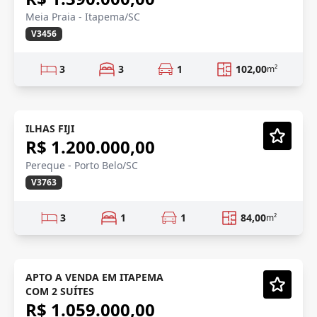
Meia Praia - Itapema/SC
V3456
3
3
1
102,00
m²
MOBILIADO
Mobiliado
ILHAS FIJI
R$ 1.200.000,00
Vídeo
Pereque - Porto Belo/SC
V3763
3
1
1
84,00
m²
LANÇAMENTO
Em Construção
APTO A VENDA EM ITAPEMA
COM 2 SUÍTES
Vídeo
R$ 1.059.000,00