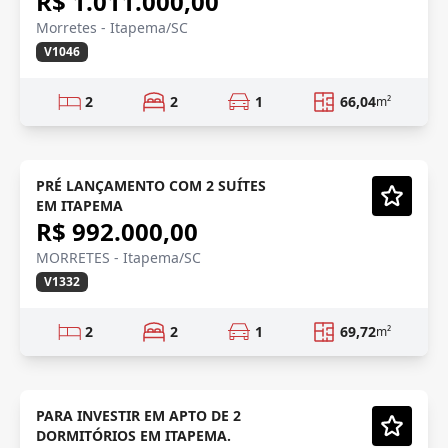
R$ 1.011.000,00
Morretes - Itapema/SC
V1046
2
2
1
66,04
m²
INVESTIMENTO
Em Construção
PRÉ LANÇAMENTO COM 2 SUÍTES
EM ITAPEMA
Vídeo
R$ 992.000,00
MORRETES - Itapema/SC
V1332
2
2
1
69,72
m²
ENTREGA 2028
Em Construção
PARA INVESTIR EM APTO DE 2
DORMITÓRIOS EM ITAPEMA.
Vídeo