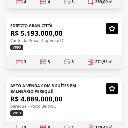
4
4
3
269,00
m²
LANÇAMENTO
Lançamento
EDIFICIO GRAN CITTÀ
R$ 5.193.000,00
Vídeo
Canto da Praia - Itapema/SC
V893
3
3
3
271,51
m²
FRENTE MAR
Em Construção
APTO A VENDA COM 3 SUÍTES EM
BALNEÁRIO PEREQUÊ
Vídeo
R$ 4.889.000,00
pereque - Porto Belo/SC
V813
3
3
2
120,45
m²