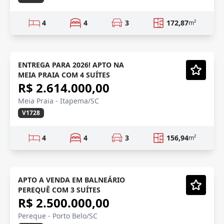
4
4
3
172,87
m²
ENTREGUE 2026
ENTREGA PARA 2026! APTO NA
MEIA PRAIA COM 4 SUÍTES
Vídeo
R$ 2.614.000,00
Meia Praia - Itapema/SC
V1728
4
4
3
156,94
m²
RECÉM ENTREGUE
APTO A VENDA EM BALNEÁRIO
PEREQUÊ COM 3 SUÍTES
Vídeo
R$ 2.500.000,00
Pereque - Porto Belo/SC