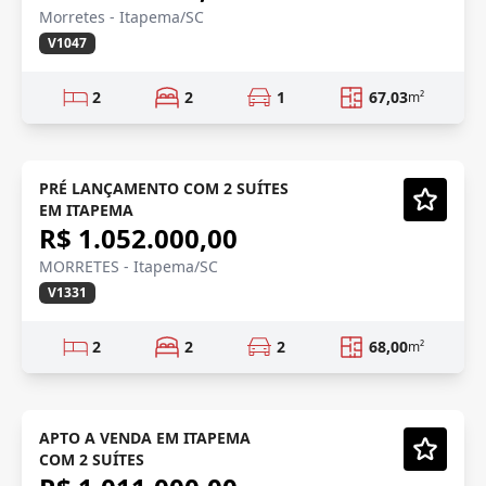
Morretes - Itapema/SC
V1047
2
2
1
67,03
m²
INVESTIMENTO
Em Construção
PRÉ LANÇAMENTO COM 2 SUÍTES
EM ITAPEMA
Vídeo
R$ 1.052.000,00
MORRETES - Itapema/SC
V1331
2
2
2
68,00
m²
LANÇAMENTO
Em Construção
APTO A VENDA EM ITAPEMA
COM 2 SUÍTES
Vídeo