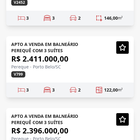
V2452
3
3
2
146,00
m²
PRÉ LANÇAMENTO
Em Construção
APTO A VENDA EM BALNEÁRIO
PEREQUÊ COM 3 SUÍTES
Vídeo
R$ 2.411.000,00
Pereque - Porto Belo/SC
V799
3
3
2
122,00
m²
PRÉ LANÇAMENTO
Em Construção
APTO A VENDA EM BALNEÁRIO
PEREQUÊ COM 3 SUÍTES
Vídeo
R$ 2.396.000,00
Pereque - Porto Belo/SC