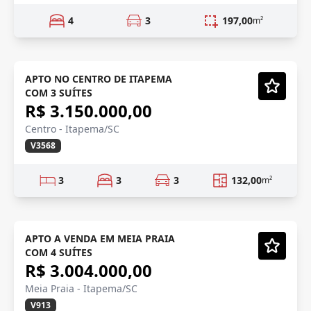
4
3
197,00
m²
NOVO
APTO NO CENTRO DE ITAPEMA
COM 3 SUÍTES
Vídeo
R$ 3.150.000,00
Centro - Itapema/SC
V3568
3
3
3
132,00
m²
PRÉ LANÇAMENTO
Em Construção
APTO A VENDA EM MEIA PRAIA
COM 4 SUÍTES
Vídeo
R$ 3.004.000,00
Meia Praia - Itapema/SC
V913