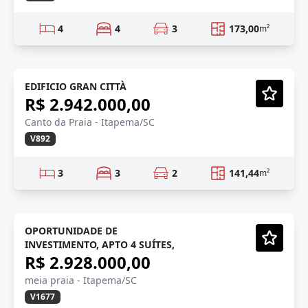
4
4
3
173,00
m²
LANÇAMENTO
Lançamento
EDIFICIO GRAN CITTÀ
R$ 2.942.000,00
Vídeo
Canto da Praia - Itapema/SC
V892
3
3
2
141,44
m²
INVESTIMENTO
Em Construção
OPORTUNIDADE DE
INVESTIMENTO, APTO 4 SUÍTES,
Vídeo
R$ 2.928.000,00
meia praia - Itapema/SC
V1677