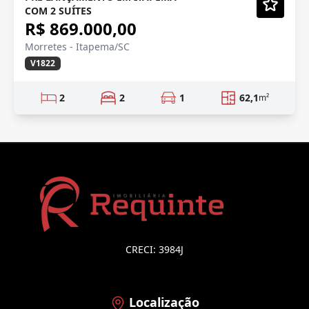
COM 2 SUÍTES
Vídeo
R$ 869.000,00
Morretes - Itapema/SC
V1822
2
2
1
62,1
m²
CRECI: 3984J
Localização