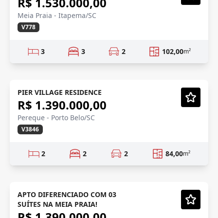
R$ 1.530.000,00
Vídeo
Meia Praia - Itapema/SC
V778
3
3
2
102,00
m²
HARD ROCK CAFÉ
Em Construção
PIER VILLAGE RESIDENCE
R$ 1.390.000,00
Vídeo
Pereque - Porto Belo/SC
V3846
2
2
2
84,00
m²
DIFERENCIADO
Em Construção
APTO DIFERENCIADO COM 03
SUÍTES NA MEIA PRAIA!
Vídeo
R$ 1.390.000,00