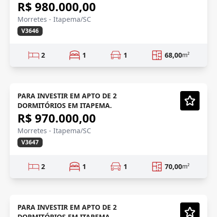
R$ 980.000,00
Morretes - Itapema/SC
V3646
2
1
1
68,00
m²
ENTREGA 2028
Em Construção
PARA INVESTIR EM APTO DE 2
DORMITÓRIOS EM ITAPEMA.
Vídeo
R$ 970.000,00
Morretes - Itapema/SC
V3647
2
1
1
70,00
m²
ENTREGA 2028
Em Construção
PARA INVESTIR EM APTO DE 2
DORMITÓRIOS EM ITAPEMA.