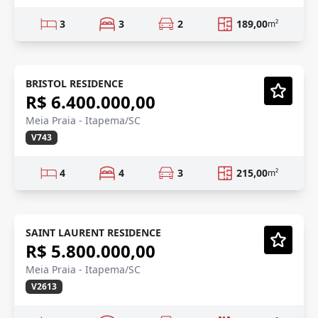
3
3
2
189,00
m²
QUADRA MAR
Em Construção
BRISTOL RESIDENCE
R$ 6.400.000,00
Vídeo
Meia Praia - Itapema/SC
V743
4
4
3
215,00
m²
QUADRA MAR
Semi-Novo
SAINT LAURENT RESIDENCE
R$ 5.800.000,00
Vídeo
Meia Praia - Itapema/SC
V2613