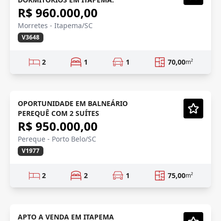
Vídeo
R$ 960.000,00
Morretes - Itapema/SC
V3648
2
1
1
70,00
m²
NOVO
OPORTUNIDADE EM BALNEÁRIO
PEREQUÊ COM 2 SUÍTES
Vídeo
R$ 950.000,00
Pereque - Porto Belo/SC
V1977
2
2
1
75,00
m²
LANÇAMENTO
Em Construção
APTO A VENDA EM ITAPEMA