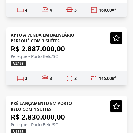
4
4
3
160,00
m²
RECÉM ENTREGUE
APTO A VENDA EM BALNEÁRIO
PEREQUÊ COM 3 SUÍTES
Vídeo
R$ 2.887.000,00
Pereque - Porto Belo/SC
V2453
3
3
2
145,00
m²
PRÉ LANÇAMENTO
Em Construção
PRÉ LANÇAMENTO EM PORTO
BELO COM 4 SUÍTES
Vídeo
R$ 2.830.000,00
Pereque - Porto Belo/SC
V1565