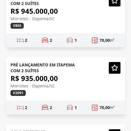
COM 2 SUÍTES
Vídeo
R$ 945.000,00
Morretes - Itapema/SC
V865
2
2
1
70,00
m²
PRÉ LANÇAMENTO
Em Construção
PRÉ LANÇAMENTO EM ITAPEMA
COM 2 SUÍTES
Vídeo
R$ 935.000,00
Morretes - Itapema/SC
V2091
2
2
1
70,00
m²
LANÇAMENTO
Em Construção