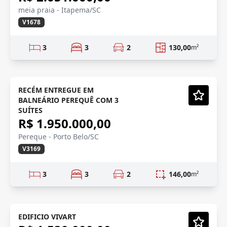
meia praia - Itapema/SC
V1678
3
3
2
130,00
m²
RECÉM ENTREGUE
RECÉM ENTREGUE EM
BALNEÁRIO PEREQUÊ COM 3
Vídeo
SUÍTES
R$ 1.950.000,00
Pereque - Porto Belo/SC
V3169
3
3
2
146,00
m²
EM OBRA
Em Construção
EDIFICIO VIVART