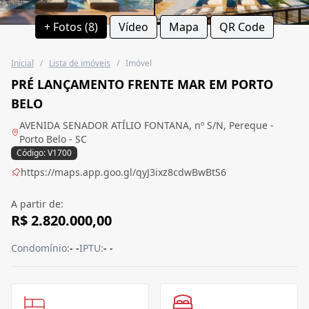
+ Fotos (8)
Vídeo
Mapa
QR Code
Inicial
/
Lista de imóveis
/
Imóvel
PRÉ LANÇAMENTO FRENTE MAR EM PORTO
BELO
AVENIDA SENADOR ATÍLIO FONTANA, nº S/N, Pereque -
Porto Belo - SC
Código: V1700
https://maps.app.goo.gl/qyJ3ixz8cdwBwBtS6
A partir de:
R$ 2.820.000,00
Condomínio:
- -
IPTU:
- -