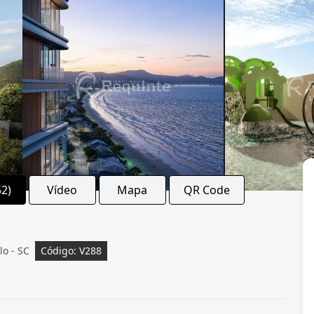
52)
Vídeo
Mapa
QR Code
o - SC
Código: V288