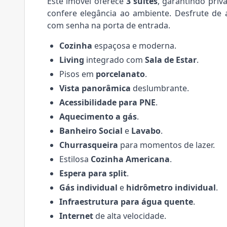
Este imóvel oferece
3 suítes
, garantindo pri
confere elegância ao ambiente. Desfrute de 
com senha na porta de entrada.
Cozinha
espaçosa e moderna.
Living
integrado com
Sala de Estar
.
Pisos em
porcelanato
.
Vista panorâmica
deslumbrante.
Acessibilidade para PNE
.
Aquecimento a gás
.
Banheiro Social
e
Lavabo
.
Churrasqueira
para momentos de lazer.
Estilosa
Cozinha Americana
.
Espera para split
.
Gás individual
e
hidrômetro individual
.
Infraestrutura para água quente
.
Internet
de alta velocidade.