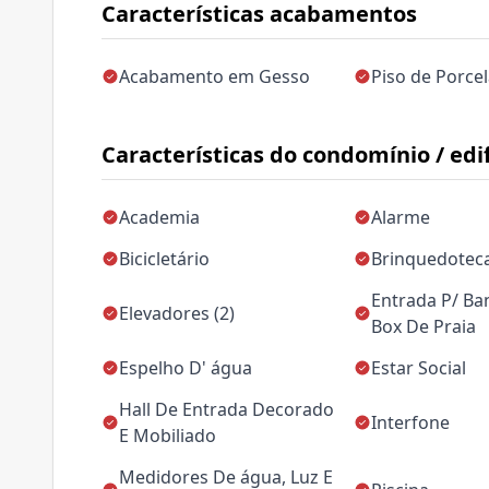
Características acabamentos
Acabamento em Gesso
Piso de Porce
Características do condomínio / edif
Academia
Alarme
Bicicletário
Brinquedotec
Entrada P/ Ba
Elevadores (2)
Box De Praia
Espelho D' água
Estar Social
Hall De Entrada Decorado
Interfone
E Mobiliado
Medidores De água, Luz E