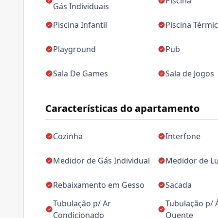
Piscina
Gás Individuais
Piscina Infantil
Piscina Térmi
Playground
Pub
Sala De Games
Sala de Jogos
Características do apartamento
Cozinha
Interfone
Medidor de Gás Individual
Medidor de Lu
Rebaixamento em Gesso
Sacada
Tubulação p/ Ar
Tubulação p/
Condicionado
Quente