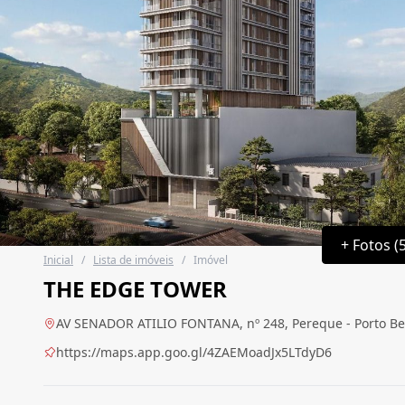
+ Fotos (
Inicial
/
Lista de imóveis
/
Imóvel
THE EDGE TOWER
AV SENADOR ATILIO FONTANA, nº 248, Pereque - Porto Bel
https://maps.app.goo.gl/4ZAEMoadJx5LTdyD6