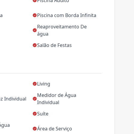
Piscina Adulto
ca
Piscina com Borda Infinita
Reaproveitamento De
água
Salão de Festas
Living
Medidor de Água
z Individual
Individual
Suíte
 Água
Área de Serviço