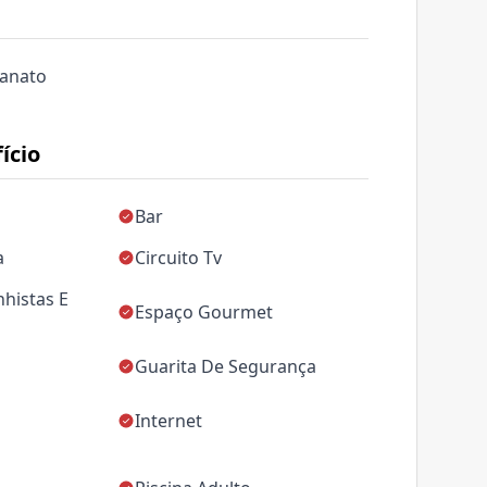
lanato
ício
Bar
a
Circuito Tv
nhistas E
Espaço Gourmet
Guarita De Segurança
Internet