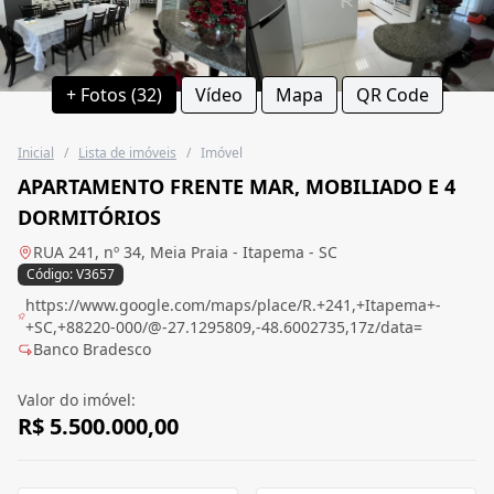
+ Fotos (32)
Vídeo
Mapa
QR Code
Inicial
/
Lista de imóveis
/
Imóvel
APARTAMENTO FRENTE MAR, MOBILIADO E 4
DORMITÓRIOS
RUA 241, nº 34, Meia Praia - Itapema - SC
Código: V3657
https://www.google.com/maps/place/R.+241,+Itapema+-
+SC,+88220-000/@-27.1295809,-48.6002735,17z/data=
Banco Bradesco
Valor do imóvel:
R$ 5.500.000,00