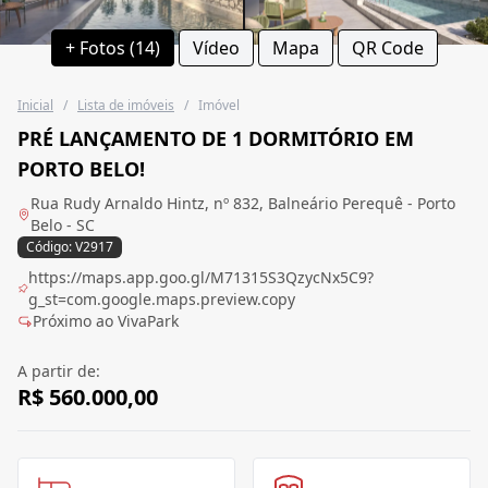
+ Fotos (14)
Vídeo
Mapa
QR Code
Inicial
/
Lista de imóveis
/
Imóvel
PRÉ LANÇAMENTO DE 1 DORMITÓRIO EM
PORTO BELO!
Rua Rudy Arnaldo Hintz, nº 832, Balneário Perequê - Porto
Belo - SC
Código: V2917
https://maps.app.goo.gl/M71315S3QzycNx5C9?
g_st=com.google.maps.preview.copy
Próximo ao VivaPark
A partir de:
R$ 560.000,00