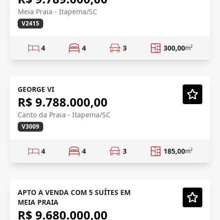
Meia Praia - Itapema/SC
V2415
4
4
3
300,00
m²
FRENTE MAR
GEORGE VI
R$ 9.788.000,00
Vídeo
Canto da Praia - Itapema/SC
V3009
4
4
3
185,00
m²
ENTREGA 2027
Em Construção
APTO A VENDA COM 5 SUÍTES EM
MEIA PRAIA
Vídeo
R$ 9.680.000,00