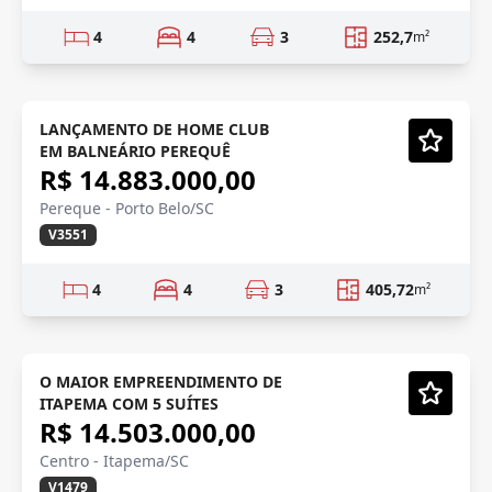
4
4
3
252,7
m²
FRENTE MAR
Em Construção
LANÇAMENTO DE HOME CLUB
EM BALNEÁRIO PEREQUÊ
Vídeo
R$ 14.883.000,00
Pereque - Porto Belo/SC
V3551
4
4
3
405,72
m²
PRÉ LANÇAMENTO
Em Construção
O MAIOR EMPREENDIMENTO DE
ITAPEMA COM 5 SUÍTES
Vídeo
R$ 14.503.000,00
Centro - Itapema/SC
V1479