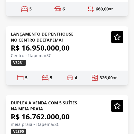
5
6
660,00
m²
CENTRO, ITAPEMA
Lançamento
LANÇAMENTO DE PENTHOUSE
NO CENTRO DE ITAPEMA!
Vídeo
R$ 16.950.000,00
Centro - Itapema/SC
V3231
5
5
4
326,00
m²
OPORTUNIDADE
Em Construção
DUPLEX A VENDA COM 5 SUÍTES
NA MEIA PRAIA
Vídeo
R$ 16.762.000,00
meia praia - Itapema/SC
V2890