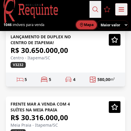
Favoritos (
1046
imóveis para venda
Mapa
CENTRO, ITAPEMA
Lançamento
LANÇAMENTO DE DUPLEX NO
CENTRO DE ITAPEMA!
Vídeo
R$ 30.650.000,00
Centro - Itapema/SC
V3232
5
5
4
580,00
m²
ENTREGA BREVE
Em Construção
FRENTE MAR A VENDA COM 4
SUÍTES NA MEIA PRAIA
Vídeo
R$ 30.316.000,00
Meia Praia - Itapema/SC