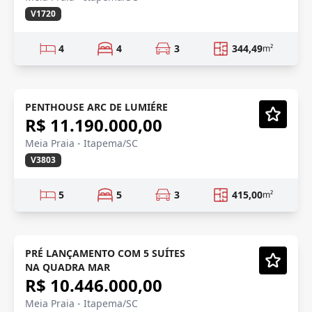
V1720
4
4
3
344,49
m²
LANÇAMENTO
Lançamento
PENTHOUSE ARC DE LUMIÉRE
R$ 11.190.000,00
Vídeo
Meia Praia - Itapema/SC
V3803
5
5
3
415,00
m²
PRÉ LANÇAMENTO
Em Construção
PRÉ LANÇAMENTO COM 5 SUÍTES
NA QUADRA MAR
Vídeo
R$ 10.446.000,00
Meia Praia - Itapema/SC