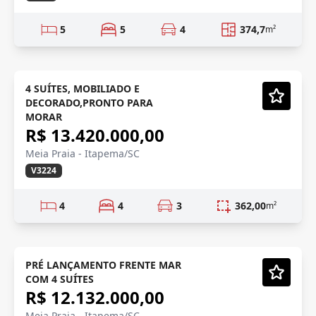
5
5
4
374,7
m²
PRONTO/DECORADO
Semi-Novo
4 SUÍTES, MOBILIADO E
DECORADO,PRONTO PARA
Vídeo
MORAR
R$ 13.420.000,00
Meia Praia - Itapema/SC
V3224
4
4
3
362,00
m²
PRÉ LANÇAMENTO
Em Construção
PRÉ LANÇAMENTO FRENTE MAR
COM 4 SUÍTES
Vídeo
R$ 12.132.000,00
Meia Praia - Itapema/SC