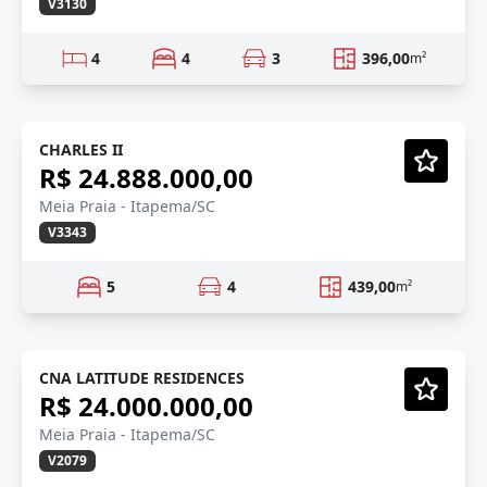
V3130
4
4
3
396,00
m²
YACHT HOME
Pré-lançamento
CHARLES II
R$ 24.888.000,00
Vídeo
Meia Praia - Itapema/SC
V3343
5
4
439,00
m²
FRENTE MAR
Em Construção
CNA LATITUDE RESIDENCES
R$ 24.000.000,00
Vídeo
Meia Praia - Itapema/SC
V2079