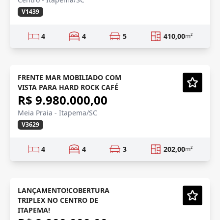
V1439
4
4
5
410,00
m²
DECORADO/PRONTO
Semi-Novo
FRENTE MAR MOBILIADO COM
VISTA PARA HARD ROCK CAFÉ
Vídeo
R$ 9.980.000,00
Meia Praia - Itapema/SC
V3629
4
4
3
202,00
m²
TRIPLEX
Pré-lançamento
LANÇAMENTO!COBERTURA
TRIPLEX NO CENTRO DE
Vídeo
ITAPEMA!