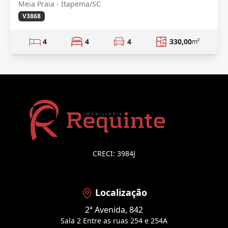
Meia Praia - Itapema/SC
V3868
4
4
4
330,00
m²
CRECI: 3984J
Localização
2ª Avenida, 842
Sala 2 Entre as ruas 254 e 254A