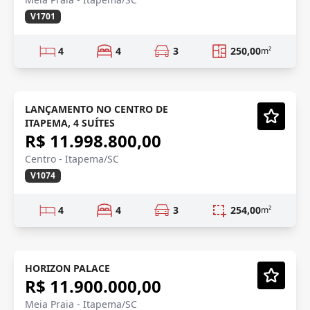
V1701
4
4
3
250,00
m²
LANÇAMENTO
Em Construção
LANÇAMENTO NO CENTRO DE
ITAPEMA, 4 SUÍTES
Vídeo
R$ 11.998.800,00
Centro - Itapema/SC
V1074
4
4
3
254,00
m²
DECORADO/PRONTO
Mobiliado
HORIZON PALACE
R$ 11.900.000,00
Vídeo
Meia Praia - Itapema/SC