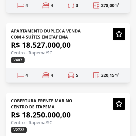
4
4
3
278,00
m²
Duplex
Em Construção
APARTAMENTO DUPLEX A VENDA
COM 4 SUÍTES EM ITAPEMA
Vídeo
R$ 18.527.000,00
Centro - Itapema/SC
V407
4
4
5
320,15
m²
COBERTURA
COBERTURA FRENTE MAR NO
CENTRO DE ITAPEMA
Vídeo
R$ 18.250.000,00
Centro - Itapema/SC
V2722