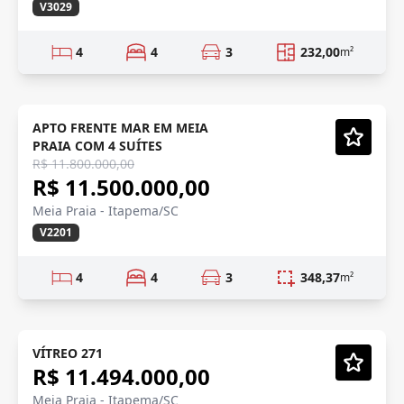
V3029
4
4
3
232,00
m²
VISTA MAR
Semi-Novo
APTO FRENTE MAR EM MEIA
PRAIA COM 4 SUÍTES
Vídeo
R$ 11.800.000,00
R$ 11.500.000,00
Meia Praia - Itapema/SC
V2201
4
4
3
348,37
m²
LANÇAMENTO
Em Construção
VÍTREO 271
R$ 11.494.000,00
Vídeo
Meia Praia - Itapema/SC