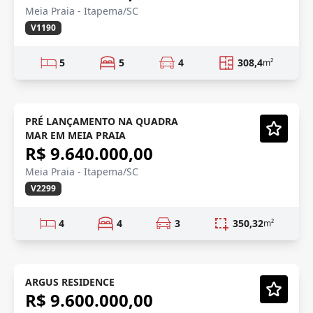
Meia Praia - Itapema/SC
V1190
5
5
4
308,4
m²
PRÉ LANÇAMENTO
Pré-lançamento
PRÉ LANÇAMENTO NA QUADRA
MAR EM MEIA PRAIA
Vídeo
R$ 9.640.000,00
Meia Praia - Itapema/SC
V2299
4
4
3
350,32
m²
80M DA PRAIA
ARGUS RESIDENCE
R$ 9.600.000,00
Vídeo