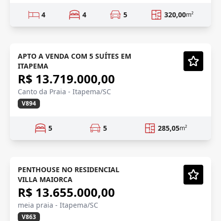
4
4
5
320,00
m²
LANÇAMENTO
Lançamento
APTO A VENDA COM 5 SUÍTES EM
ITAPEMA
Vídeo
R$ 13.719.000,00
Canto da Praia - Itapema/SC
V894
5
5
285,05
m²
FRENTE AVENIDA
Em Construção
PENTHOUSE NO RESIDENCIAL
VILLA MAIORCA
Vídeo
R$ 13.655.000,00
meia praia - Itapema/SC
V863