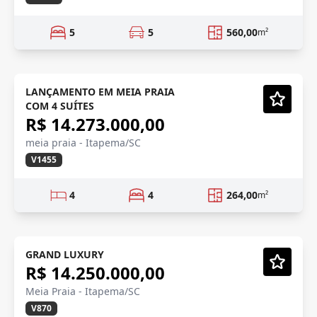
5
5
560,00
m²
QUADRA MAR
Em Construção
LANÇAMENTO EM MEIA PRAIA
COM 4 SUÍTES
Vídeo
R$ 14.273.000,00
meia praia - Itapema/SC
V1455
4
4
264,00
m²
FRENTE MAR
Em Construção
GRAND LUXURY
R$ 14.250.000,00
Vídeo
Meia Praia - Itapema/SC
V870