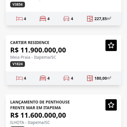
V3856
4
4
4
227,85
m²
SHOWROOM
Mobiliado
CARTIER RESIDENCE
R$ 11.900.000,00
Vídeo
Meia Praia - Itapema/SC
V1824
4
4
4
180,00
m²
NOVIDADE
Pré-lançamento
LANÇAMENTO DE PENTHOUSE
FRENTE MAR EM ITAPEMA
Vídeo
R$ 11.600.000,00
ILHOTA - Itapema/SC