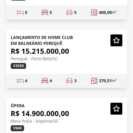
5
5
5
400,00
m²
FRENTE MAR
Em Construção
LANÇAMENTO DE HOME CLUB
EM BALNEÁRIO PEREQUÊ
Vídeo
R$ 15.215.000,00
Pereque - Porto Belo/SC
V3550
4
4
3
370,51
m²
FRENTE MAR
Em Construção
ÓPERA
R$ 14.900.000,00
Vídeo
Meia Praia - Itapema/SC
V949