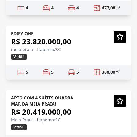
4
4
4
477,08
m²
QUADRA MAR
Em Construção
EDIFY ONE
R$ 23.820.000,00
Vídeo
meia praia - Itapema/SC
V1484
5
5
5
380,00
m²
QUADRA MAR
Em Construção
APTO COM 4 SUÍTES QUADRA
MAR DA MEIA PRAIA!
Vídeo
R$ 20.419.000,00
Meia Praia - Itapema/SC
V2950