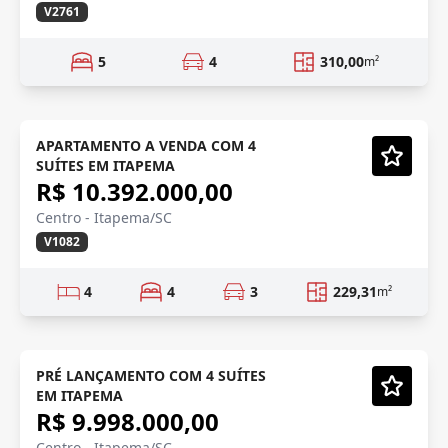
V2761
5
4
310,00
m²
LANÇAMENTO
Em Construção
APARTAMENTO A VENDA COM 4
SUÍTES EM ITAPEMA
Vídeo
R$ 10.392.000,00
Centro - Itapema/SC
V1082
4
4
3
229,31
m²
PENTHOUSE
Em Construção
PRÉ LANÇAMENTO COM 4 SUÍTES
EM ITAPEMA
Vídeo
R$ 9.998.000,00
Centro - Itapema/SC