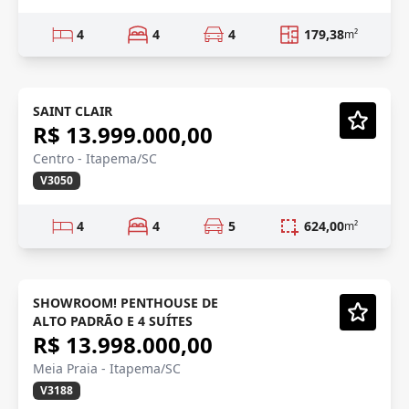
4
4
4
179,38
m²
QUADRA MAR
SAINT CLAIR
R$ 13.999.000,00
Vídeo
Centro - Itapema/SC
V3050
4
4
5
624,00
m²
VISTA MAR
Mobiliado
SHOWROOM! PENTHOUSE DE
ALTO PADRÃO E 4 SUÍTES
Vídeo
R$ 13.998.000,00
Meia Praia - Itapema/SC
V3188