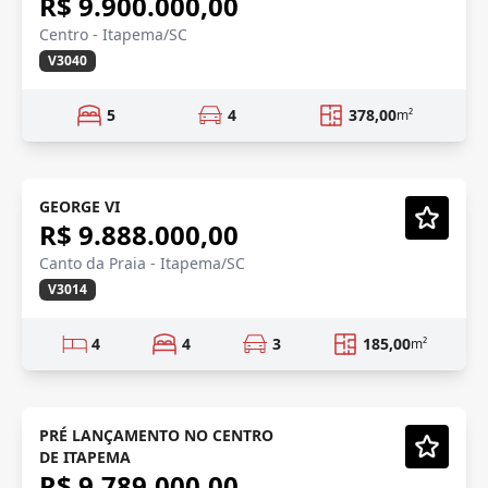
R$ 9.900.000,00
Centro - Itapema/SC
V3040
5
4
378,00
m²
FRENTE MAR
GEORGE VI
R$ 9.888.000,00
Vídeo
Canto da Praia - Itapema/SC
V3014
4
4
3
185,00
m²
PRÉ LANÇAMENTO
Pré-lançamento
PRÉ LANÇAMENTO NO CENTRO
DE ITAPEMA
Vídeo
R$ 9.789.000,00