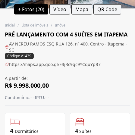
+ Fotos (20)
Vídeo
Mapa
QR Code
Inicial
/
Lista de imóveis
/
Imóvel
PRÉ LANÇAMENTO COM 4 SUÍTES EM ITAPEMA
AV NEREU RAMOS ESQ RUA 126, nº 400, Centro - Itapema -
SC
Código: V1439
https://maps.app.goo.gl/E3jRc9gc9YCquYpR7
A partir de:
R$ 9.998.000,00
Condomínio:
- -
IPTU:
- -
4
4
Dormitórios
Suítes