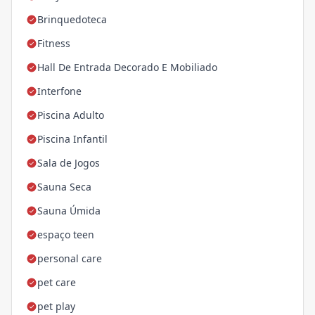
Brinquedoteca
Fitness
Hall De Entrada Decorado E Mobiliado
Interfone
Piscina Adulto
Piscina Infantil
Sala de Jogos
Sauna Seca
Sauna Úmida
espaço teen
personal care
pet care
pet play