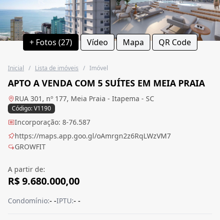
+ Fotos (27)
Vídeo
Mapa
QR Code
Inicial
/
Lista de imóveis
/
Imóvel
APTO A VENDA COM 5 SUÍTES EM MEIA PRAIA
RUA 301, nº 177, Meia Praia - Itapema - SC
Código: V1190
Incorporação: 8-76.587
https://maps.app.goo.gl/oAmrgn2z6RqLWzVM7
GROWFIT
A partir de:
R$ 9.680.000,00
Condomínio:
- -
IPTU:
- -