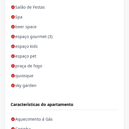
Salão de Festas
Spa
beer space
espaço gourmet (3)
espaço kids
espaço pet
praça de fogo
quiosque
sky garden
Características do apartamento
Aquecimento á Gás
Cozinha