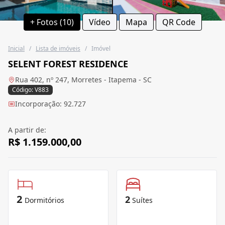
+ Fotos (10)
Vídeo
Mapa
QR Code
Inicial
/
Lista de imóveis
/
Imóvel
SELENT FOREST RESIDENCE
Rua 402, nº 247, Morretes - Itapema - SC
Código: V883
Incorporação: 92.727
A partir de:
R$ 1.159.000,00
2
2
Dormitórios
Suítes