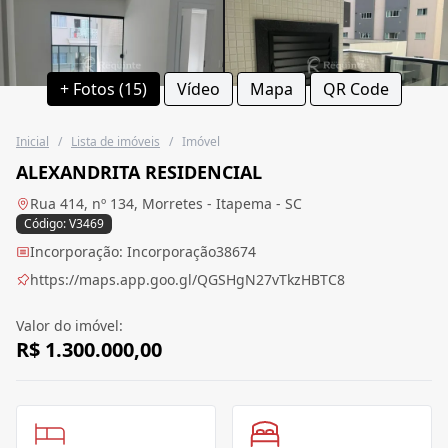
+ Fotos (15)
Vídeo
Mapa
QR Code
Inicial
/
Lista de imóveis
/
Imóvel
ALEXANDRITA RESIDENCIAL
Rua 414, nº 134, Morretes - Itapema - SC
Código: V3469
Incorporação: Incorporação38674
https://maps.app.goo.gl/QGSHgN27vTkzHBTC8
Valor do imóvel:
R$ 1.300.000,00