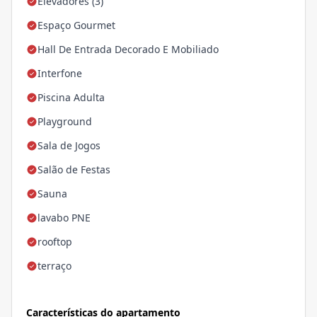
Elevadores (3)
Espaço Gourmet
Hall De Entrada Decorado E Mobiliado
Interfone
Piscina Adulta
Playground
Sala de Jogos
Salão de Festas
Sauna
lavabo PNE
rooftop
terraço
Características do apartamento