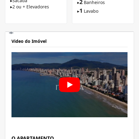
▸
Sacada
2
▸
Banheiros
▸
2 ou + Elevadores
1
▸
Lavabo
Video do Imóvel
O APARTAMENTO