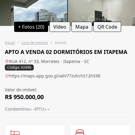
+ Fotos (20)
Vídeo
Mapa
QR Code
Inicial
/
Lista de imóveis
/
Imóvel
APTO A VENDA 02 DORMITÓRIOS EM ITAPEMA
RUA 412, nº 33, Morretes - Itapema - SC
Código: V2496
https://maps.app.goo.gl/a6V77zvhchS12hS98
Valor do imóvel:
R$ 950.000,00
Condomínio:
- -
IPTU:
- -