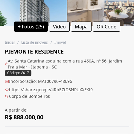
+ Fotos (25)
Vídeo
Mapa
QR Code
Inicial
/
Lista de imóveis
/
Imóvel
PIEMONTE RESIDENCE
Av. Santa Catarina esquina com a rua 460A, nº 56, Jardim
Praia Mar - Itapema - SC
Código: V417
Incorporação: MAT00790-48696
https://share.google/4RhEZtD3NPUXXFKl9
Corpo de Bombeiros
A partir de:
R$ 888.000,00