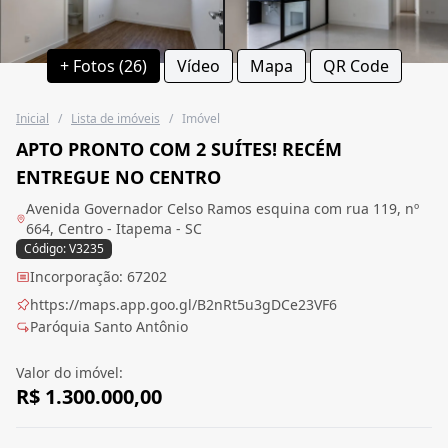
+ Fotos (26)
Vídeo
Mapa
QR Code
Inicial
/
Lista de imóveis
/
Imóvel
APTO PRONTO COM 2 SUÍTES! RECÉM
ENTREGUE NO CENTRO
Avenida Governador Celso Ramos esquina com rua 119, nº
664, Centro - Itapema - SC
Código: V3235
Incorporação: 67202
https://maps.app.goo.gl/B2nRt5u3gDCe23VF6
Paróquia Santo Antônio
Valor do imóvel:
R$ 1.300.000,00