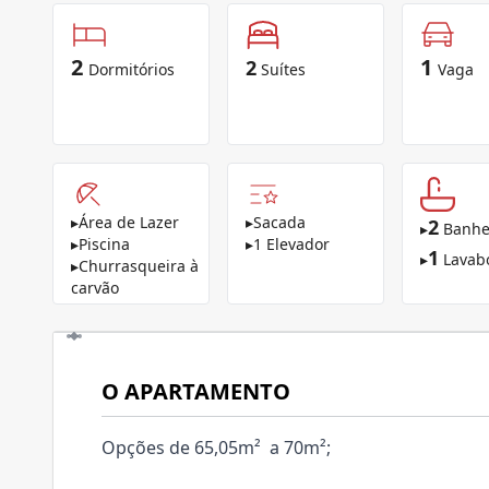
2
1
2
Dormitórios
Suítes
Vaga
▸
Área de Lazer
▸
Sacada
2
▸
Banhe
▸
Piscina
▸
1 Elevador
1
▸
Lavab
▸
Churrasqueira à
carvão
O APARTAMENTO
Opções de 65,05m² a 70m²;