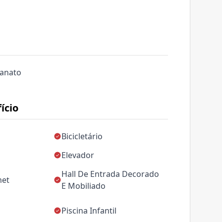
lanato
ício
Bicicletário
Elevador
Hall De Entrada Decorado
met
E Mobiliado
Piscina Infantil