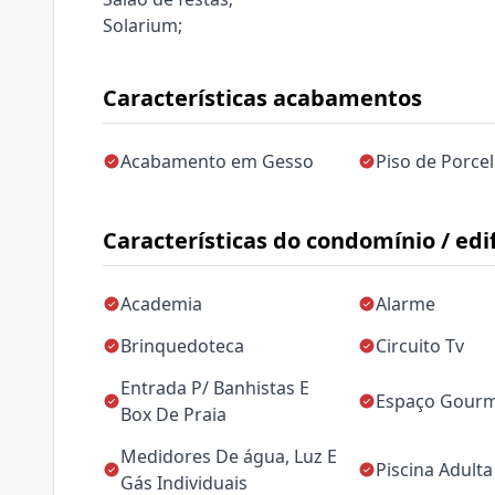
Solarium;
Características acabamentos
Acabamento em Gesso
Piso de Porce
Características do condomínio / edif
Academia
Alarme
Brinquedoteca
Circuito Tv
Entrada P/ Banhistas E
Espaço Gour
Box De Praia
Medidores De água, Luz E
Piscina Adulta
Gás Individuais