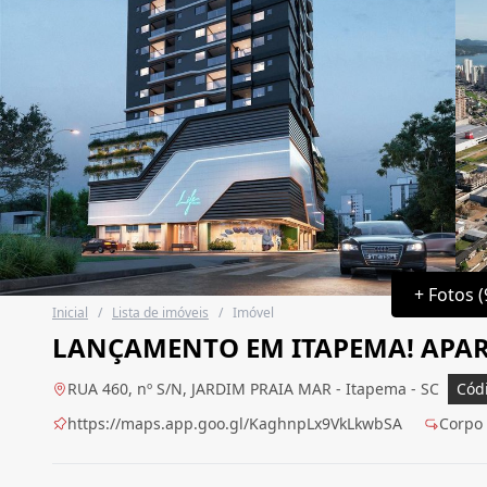
+ Fotos (
Inicial
/
Lista de imóveis
/
Imóvel
LANÇAMENTO EM ITAPEMA! APART
RUA 460, nº S/N, JARDIM PRAIA MAR - Itapema - SC
Cód
https://maps.app.goo.gl/KaghnpLx9VkLkwbSA
Corpo