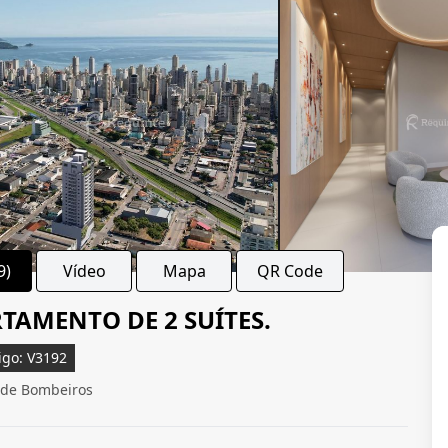
9)
Vídeo
Mapa
QR Code
AMENTO DE 2 SUÍTES.
igo: V3192
 de Bombeiros