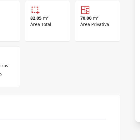
82,05
m²
70,00
m²
Área Total
Área Privativa
iros
o