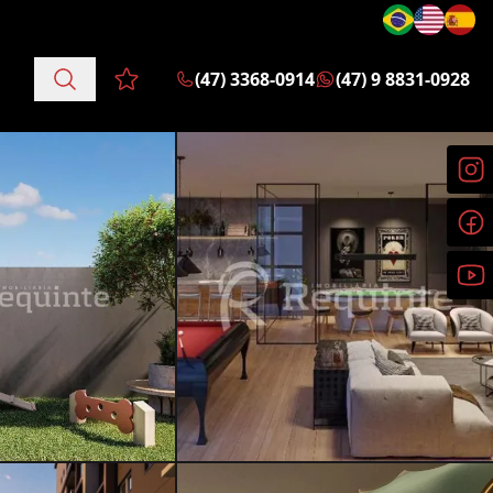
(47) 3368-0914
(47) 9 8831-0928
Favoritos (0 itens)