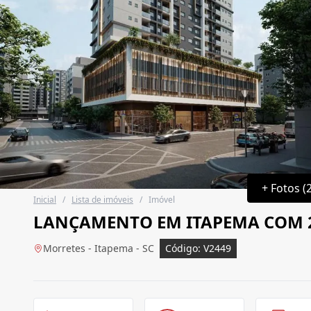
+ Fotos (
Inicial
/
Lista de imóveis
/
Imóvel
LANÇAMENTO EM ITAPEMA COM 
Morretes - Itapema - SC
Código: V2449