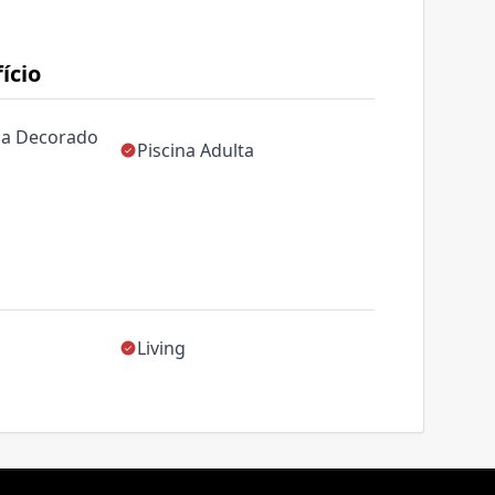
ício
da Decorado
Piscina Adulta
Living