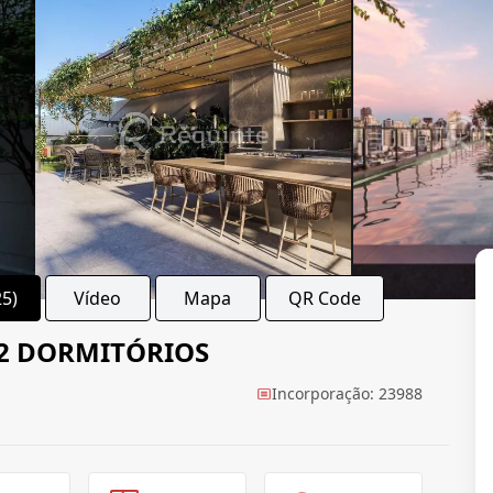
25)
Vídeo
Mapa
QR Code
2 DORMITÓRIOS
Incorporação: 23988