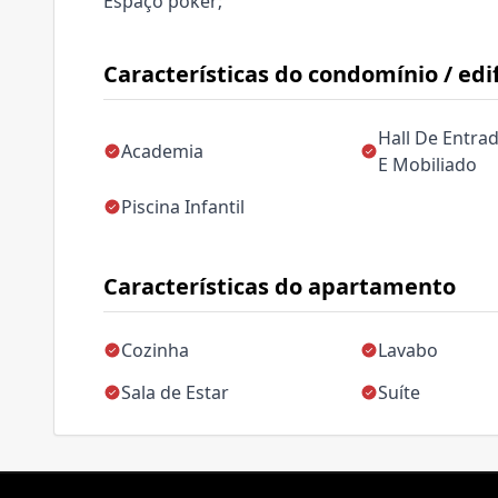
Espaço poker;
Características do condomínio / edif
Hall De Entra
Academia
E Mobiliado
Piscina Infantil
Características do apartamento
Cozinha
Lavabo
Sala de Estar
Suíte