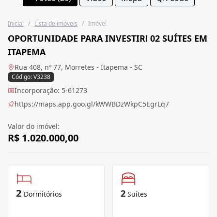
Inicial
/
Lista de imóveis
/
Imóvel
OPORTUNIDADE PARA INVESTIR! 02 SUÍTES EM
ITAPEMA
Rua 408, nº 77, Morretes - Itapema - SC
Código: V3238
Incorporação: 5-61273
https://maps.app.goo.gl/kWWBDzWkpC5EgrLq7
Valor do imóvel:
R$ 1.020.000,00
2
2
Dormitórios
Suítes