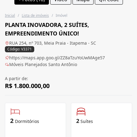
Inicial
/
Lista de imóveis
/
Imóvel
PLANTA INOVADORA, 2 SUÍTES,
EMPREENDIMENTO ÚNICO!
RUA 254, nº 703, Meia Praia - Itapema - SC
Código: V3371
https://maps.app.goo.gl/ZZ8aTzuYoUwMAge57
Móveis Planejados Santo Antônio
A partir de:
R$ 1.800.000,00
2
2
Dormitórios
Suítes