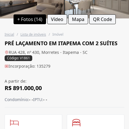
+ Fotos (14)
Vídeo
Mapa
QR Code
Inicial
/
Lista de imóveis
/
Imóvel
PRÉ LAÇAMENTO EM ITAPEMA COM 2 SUÍTES
RUA 428, nº 430, Morretes - Itapema - SC
Código: V1861
Incorporação: 135279
A partir de:
R$ 891.000,00
Condomínio:
- -
IPTU:
- -