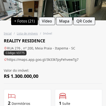
+ Fotos (21)
Vídeo
Mapa
QR Code
Inicial
/
Lista de imóveis
/
Imóvel
REALITY RESIDENCE
RUA 276 , nº 200, Meia Praia - Itapema - SC
Código: V3775
https://maps.app.goo.gl/3k33kTpyFehvewTg7
Valor do imóvel:
R$ 1.300.000,00
2
1
Dormitórios
Suíte