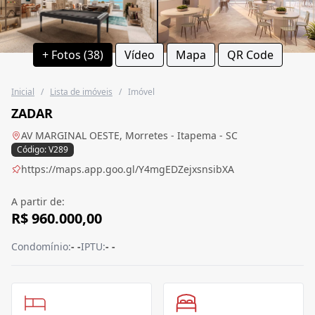
+ Fotos (38)
Vídeo
Mapa
QR Code
Inicial
/
Lista de imóveis
/
Imóvel
ZADAR
AV MARGINAL OESTE, Morretes - Itapema - SC
Código: V289
https://maps.app.goo.gl/Y4mgEDZejxsnsibXA
A partir de:
R$ 960.000,00
Condomínio:
- -
IPTU:
- -