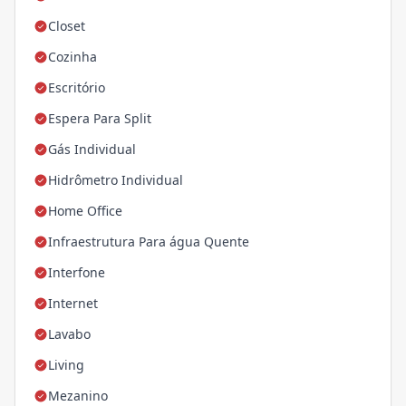
Closet
Cozinha
Escritório
Espera Para Split
Gás Individual
Hidrômetro Individual
Home Office
Infraestrutura Para água Quente
Interfone
Internet
Lavabo
Living
Mezanino