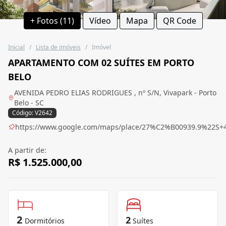
+ Fotos (11)
Vídeo
Mapa
QR Code
Inicial
/
Lista de imóveis
/
Imóvel
APARTAMENTO COM 02 SUÍTES EM PORTO
BELO
AVENIDA PEDRO ELIAS RODRIGUES , nº S/N, Vivapark - Porto
Belo - SC
Código: V2642
https://www.google.com/maps/place/27%C2%B00939.9%22S+
A partir de:
R$ 1.525.000,00
2
2
Dormitórios
Suítes