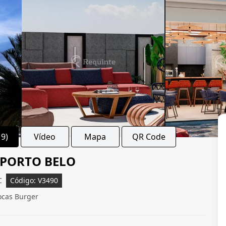
19)
Vídeo
Mapa
QR Code
 PORTO BELO
C
Código: V3490
ocas Burger