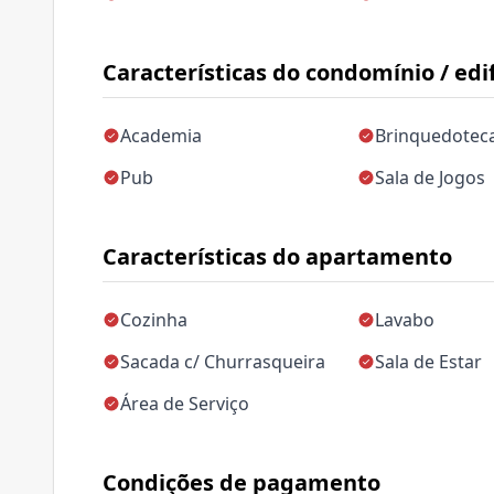
Características do condomínio / edif
Academia
Brinquedotec
Pub
Sala de Jogos
Características do apartamento
Cozinha
Lavabo
Sacada c/ Churrasqueira
Sala de Estar
Área de Serviço
Condições de pagamento