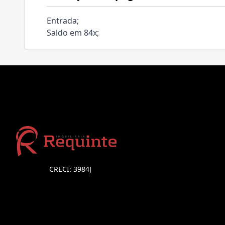
Entrada;
Saldo em 84x;
CRECI: 3984J