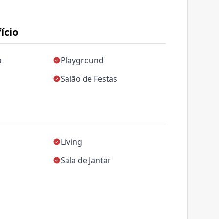
ício
a
Playground
Salão de Festas
Living
Sala de Jantar