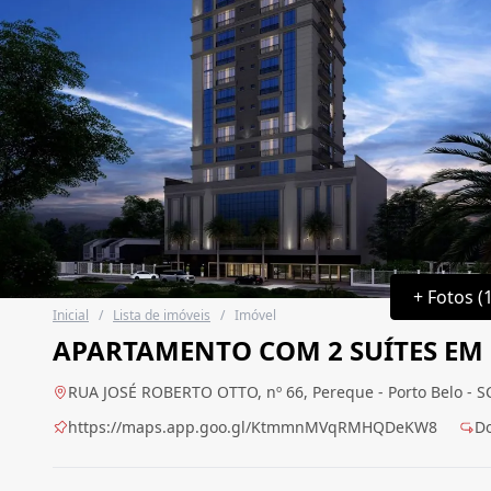
+ Fotos (
Inicial
/
Lista de imóveis
/
Imóvel
APARTAMENTO COM 2 SUÍTES EM
RUA JOSÉ ROBERTO OTTO, nº 66, Pereque - Porto Belo - S
https://maps.app.goo.gl/KtmmnMVqRMHQDeKW8
D