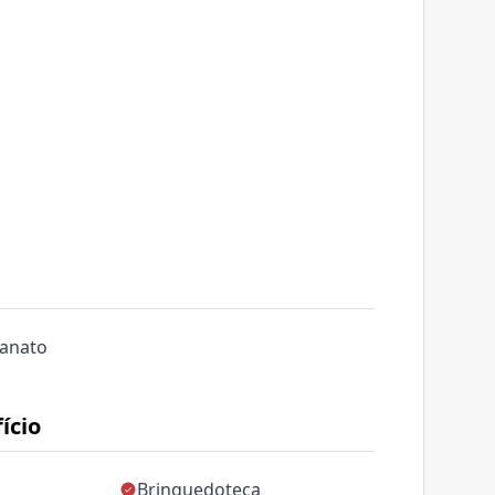
lanato
ício
Brinquedoteca