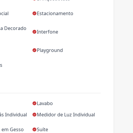
cial
Estacionamento
da Decorado
Interfone
Playground
as
Lavabo
s Individual
Medidor de Luz Individual
 em Gesso
Suíte