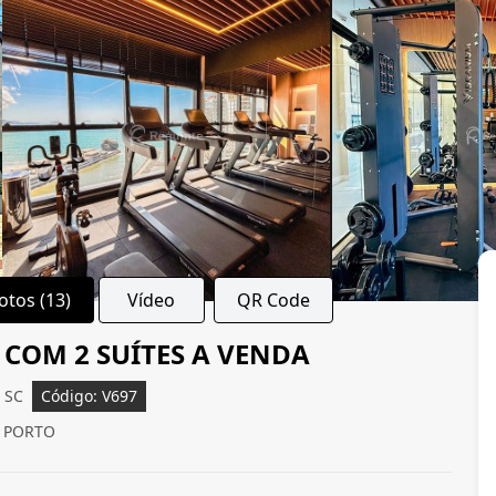
otos (13)
Vídeo
QR Code
COM 2 SUÍTES A VENDA
- SC
Código: V697
O PORTO