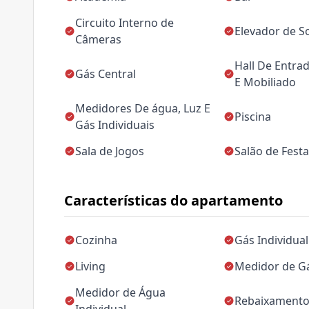
Circuito Interno de
Elevador de So
Câmeras
Hall De Entra
Gás Central
E Mobiliado
Medidores De água, Luz E
Piscina
Gás Individuais
Sala de Jogos
Salão de Fest
Características do apartamento
Cozinha
Gás Individual
Living
Medidor de Gá
Medidor de Água
Rebaixamento