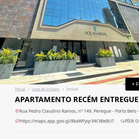
+ F
Inicial
/
Lista de imóveis
/
Imóvel
APARTAMENTO RECÉM ENTREGUE 
Rua Pedro Claudino Ramos, nº 149, Pereque - Porto Belo 
https://maps.app.goo.gl/8kaWFyqr34CtBeBU7
PÍER 