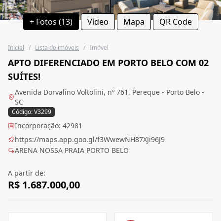
+ Fotos (13)
Vídeo
Mapa
QR Code
Inicial
/
Lista de imóveis
/
Imóvel
APTO DIFERENCIADO EM PORTO BELO COM 02
SUÍTES!
Avenida Dorvalino Voltolini, nº 761, Pereque - Porto Belo -
SC
Código: V3299
Incorporação: 42981
https://maps.app.goo.gl/f3WwewNH87XJi96J9
ARENA NOSSA PRAIA PORTO BELO
A partir de:
R$ 1.687.000,00