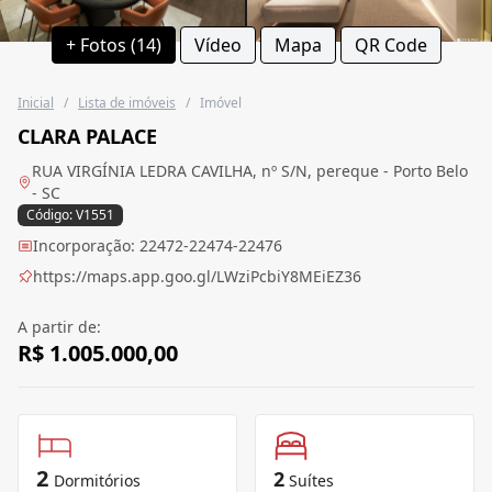
+ Fotos (14)
Vídeo
Mapa
QR Code
Inicial
/
Lista de imóveis
/
Imóvel
CLARA PALACE
RUA VIRGÍNIA LEDRA CAVILHA, nº S/N, pereque - Porto Belo
- SC
Código: V1551
Incorporação: 22472-22474-22476
https://maps.app.goo.gl/LWziPcbiY8MEiEZ36
A partir de:
R$ 1.005.000,00
2
2
Dormitórios
Suítes