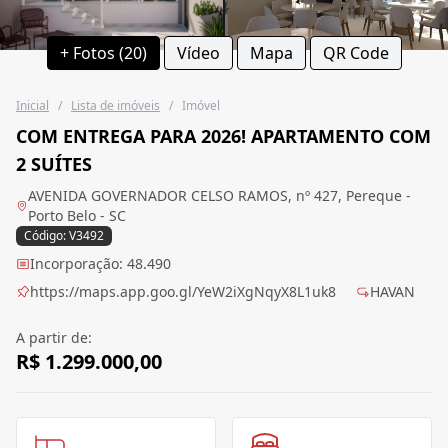
+ Fotos (20)
Vídeo
Mapa
QR Code
Inicial
/
Lista de imóveis
/
Imóvel
COM ENTREGA PARA 2026! APARTAMENTO COM
2 SUÍTES
AVENIDA GOVERNADOR CELSO RAMOS, nº 427, Pereque -
Porto Belo - SC
Código: V3492
Incorporação: 48.490
https://maps.app.goo.gl/YeW2iXgNqyX8L1uk8
HAVAN
A partir de:
R$ 1.299.000,00