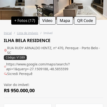
+ Fotos (17)
Vídeo
Mapa
QR Code
Inicial
/
Lista de imóveis
/
Imóvel
ILHA BELA RESIDENCE
RUA RUDY ARNALDO HINTZ, nº 470, Pereque - Porto Belo -
SC
Código: V1389
https://www.google.com/maps/search/?
api=1&query=-27.1509188,-48.5855599
Sicredi Perequê
Valor do imóvel:
R$ 950.000,00