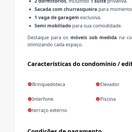
2 dormitórios
, incluindo
1 suíte
privativa.
Sacada com churrasqueira
para momentos 
1 vaga de garagem
exclusiva.
Semi mobiliado
para sua comodidade.
Destaque para os
móveis sob medida
na coz
otimizando cada espaço.
Características do condomínio / edif
Brinquedoteca
Elevador
Interfone
Piscina
terraço externo
Condições de pagamento