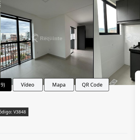
19)
Vídeo
Mapa
QR Code
ódigo: V3848