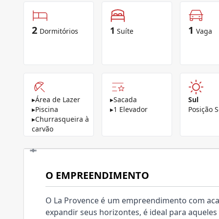
2
1
1
Dormitórios
Suíte
Vaga
▸
Área de Lazer
▸
Sacada
Sul
▸
Piscina
▸
1 Elevador
Posição S
▸
Churrasqueira à
carvão
O EMPREENDIMENTO
O La Provence é um empreendimento com aca
expandir seus horizontes, é ideal para aquele