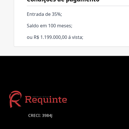
Entrada de 35%;
Saldo em 100 meses;
ou R$ 1.199.000,00 á vista;
CRECI: 3984J