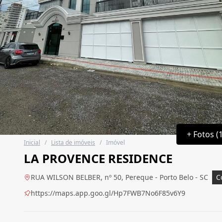
+ Fotos (
Inicial
/
Lista de imóveis
/
Imóvel
LA PROVENCE RESIDENCE
RUA WILSON BELBER, nº 50, Pereque - Porto Belo - SC
C
https://maps.app.goo.gl/Hp7FWB7No6F85v6Y9