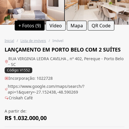
+ Fotos (9)
Vídeo
Mapa
QR Code
Inicial
/
Lista de imóveis
/
Imóvel
LANÇAMENTO EM PORTO BELO COM 2 SUÍTES
RUA VIRGINIA LEDRA CAVILHA , nº 402, Pereque - Porto Belo
- SC
Código: V1552
Incorporação: 1022728
https://www.google.com/maps/search/?
api=1&query=-27.152438,-48.590269
Criskah Café
A partir de:
R$ 1.032.000,00