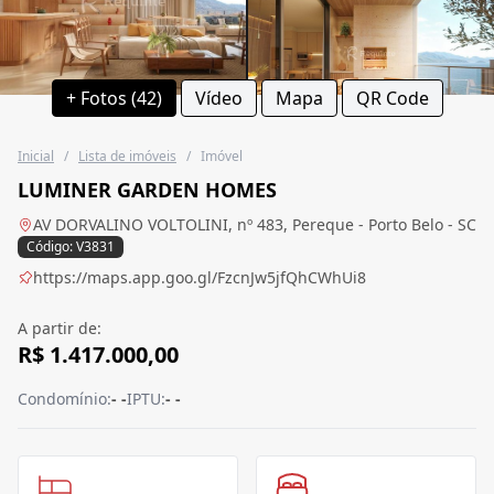
+ Fotos (42)
Vídeo
Mapa
QR Code
Inicial
/
Lista de imóveis
/
Imóvel
LUMINER GARDEN HOMES
AV DORVALINO VOLTOLINI, nº 483, Pereque - Porto Belo - SC
Código: V3831
https://maps.app.goo.gl/FzcnJw5jfQhCWhUi8
A partir de:
R$ 1.417.000,00
Condomínio:
- -
IPTU:
- -