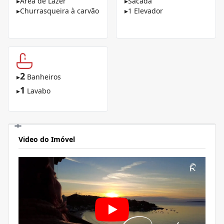
▸
Área de Lazer
▸
Sacada
▸
Churrasqueira à carvão
▸
1 Elevador
2
▸
Banheiros
1
▸
Lavabo
Video do Imóvel