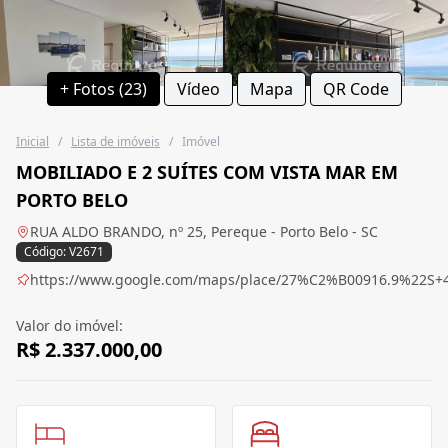
+ Fotos (23)
Vídeo
Mapa
QR Code
Inicial
/
Lista de imóveis
/
Imóvel
MOBILIADO E 2 SUÍTES COM VISTA MAR EM
PORTO BELO
RUA ALDO BRANDO, nº 25, Pereque - Porto Belo - SC
Código: V2671
https://www.google.com/maps/place/27%C2%B00916.9%22S+
Valor do imóvel:
R$ 2.337.000,00