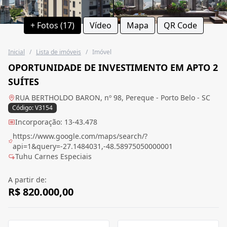
+ Fotos (17)
Vídeo
Mapa
QR Code
Inicial
/
Lista de imóveis
/
Imóvel
OPORTUNIDADE DE INVESTIMENTO EM APTO 2
SUÍTES
RUA BERTHOLDO BARON, nº 98, Pereque - Porto Belo - SC
Código: V3154
Incorporação: 13-43.478
https://www.google.com/maps/search/?
api=1&query=-27.1484031,-48.58975050000001
Tuhu Carnes Especiais
A partir de:
R$ 820.000,00