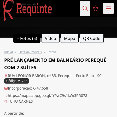
Favoritos (
+ Fotos (5)
Vídeo
Mapa
QR Code
Inicial
/
Lista de imóveis
/
Imóvel
PRÉ LANÇAMENTO EM BALNEÁRIO PEREQUÊ
COM 2 SUÍTES
RUA LEONOR BARON, nº 35, Pereque - Porto Belo - SC
Código: V1732
Incorporação: 6-47.658
https://maps.app.goo.gl/iYPwC9s1kWi3RR878
TUHU CARNES
A partir de: