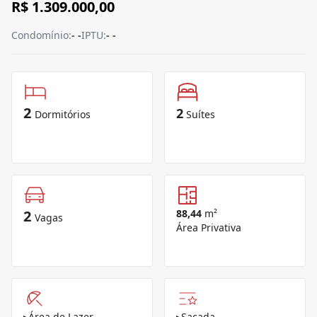
R$ 1.309.000,00
Condomínio:
- -
IPTU:
- -
2
2
Dormitórios
Suítes
2
88,44
m²
Vagas
Área Privativa
▸
Área de Lazer
▸
Sacada