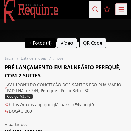
Favoritos (
+ Fotos (4)
Vídeo
QR Code
Inicial
/
Lista de imóveis
/
Imóvel
PRÉ LANÇAMENTO EM BALNEÁRIO PEREQUÊ,
COM 2 SUÍTES.
AV HIRONILDO CONCEIÇÃO DOS SANTOS ESQ RUA MARIO
PADILHA, nº S/N, Pereque - Porto Belo - SC
Código: V3570
https://maps.app.goo.gl/riuakkUxE4yipogt9
DOGÃO 300
A partir de: