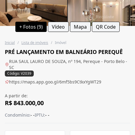
+ Fotos (9)
Vídeo
Mapa
QR Code
Inicial
/
Lista de imóveis
/
Imóvel
PRÉ LANÇAMENTO EM BALNEÁRIO PEREQUÊ
RUA SAUL LAURO DE SOUZA, nº 194, Pereque - Porto Belo -
SC
Código: V2039
https://maps.app.goo.gl/6mf5bs9CtkxYgWT29
A partir de:
R$ 843.000,00
Condomínio:
- -
IPTU:
- -