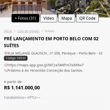
+ Fotos (31)
Vídeo
Mapa
QR Code
Inicial
/
Lista de imóveis
/
Imóvel
PRÉ LANÇAMENTO EM PORTO BELO COM 02
SUÍTES
RUA MELANIE GLAUSCH , nº 206, Pereque - Porto Belo - SC
Código: V3533
https://maps.app.goo.gl/MCzaTAWFm7xiM9vi7
Próximo à Av. Hironildo Conceição dos Santos.
A partir de:
R$ 1.141.000,00
Condomínio:
- -
IPTU:
- -