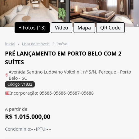
+ Fotos (13)
Vídeo
Mapa
QR Code
Inicial
/
Lista de imóveis
/
Imóvel
PRÉ LANÇAMENTO EM PORTO BELO COM 2
SUÍTES
Avenida Santino Ludovino Voltolini, nº S/N, Pereque - Porto
Belo - SC
Código: V1832
Incorporação: 05685-05686-05687-05688
A partir de:
R$ 1.015.000,00
Condomínio:
- -
IPTU:
- -