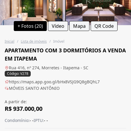
+ Fotos (20)
Vídeo
Mapa
QR Code
Inicial
/
Lista de imóveis
/
Imóvel
APARTAMENTO COM 3 DORMITÓRIOS A VENDA
EM ITAPEMA
Rua 416, nº 274, Morretes - Itapema - SC
Código: V278
https://maps.app.goo.gl/bHx8VSJG9Q8gBQhL7
MÓVEIS SANTO ANTÔNIO
A partir de:
R$ 937.000,00
Condomínio:
- -
IPTU:
- -