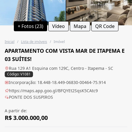
+ Fotos (23)
Vídeo
Mapa
QR Code
Inicial
/
Lista de imóveis
/
Imóvel
APARTAMENTO COM VISTA MAR DE ITAPEMA E
03 SUÍTES!
Rua 129 A1 Esquina com 129C, Centro - Itapema - SC
Código: V1081
Incorporação: 18.448-18.449-06830-00464-75.914
https://maps.app.goo.gl/BFQYEt2SqsK5CAtc9
PONTE DOS SUSPIROS
A partir de:
R$ 3.000.000,00