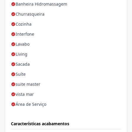
Banheira Hidromassagem
Churrasqueira
Cozinha
Interfone
Lavabo
Living
Sacada
Suíte
suite master
vista mar
Área de Serviço
Características acabamentos