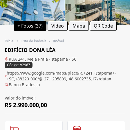
+ Fotos (37)
Vídeo
Mapa
QR Code
Inicial
/
Lista de imóveis
/
Imóvel
EDIFÍCIO DONA LÉA
RUA 241, Meia Praia - Itapema - SC
Código: V2967
https://www.google.com/maps/place/R.+241,+Itapema+-
+SC,+88220-000/@-27.1295809,-48.6002735,17z/data=
Banco Bradesco
Valor do imóvel:
R$ 2.990.000,00