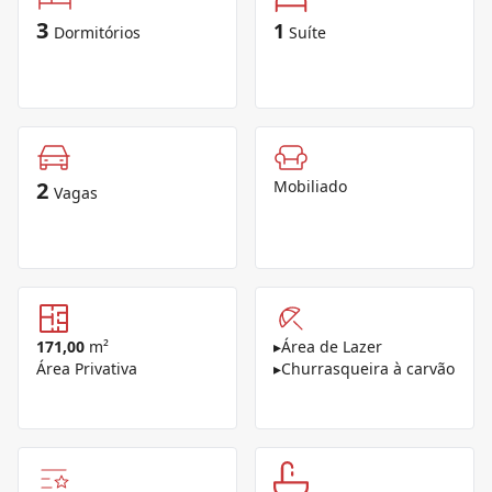
3
1
Dormitórios
Suíte
2
Mobiliado
Vagas
171,00
m²
▸
Área de Lazer
Área Privativa
▸
Churrasqueira à carvão