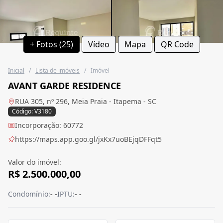
+ Fotos (25)
Vídeo
Mapa
QR Code
Inicial
/
Lista de imóveis
/
Imóvel
AVANT GARDE RESIDENCE
RUA 305, nº 296, Meia Praia - Itapema - SC
Código: V3180
Incorporação: 60772
https://maps.app.goo.gl/jxKx7uoBEjqDFFqt5
Valor do imóvel:
R$ 2.500.000,00
Condomínio:
- -
IPTU:
- -