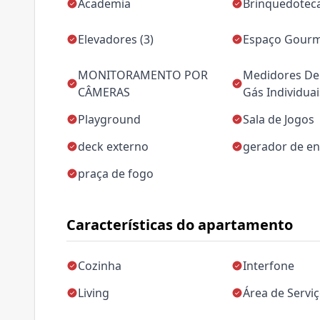
Academia
Brinquedotec
Elevadores (3)
Espaço Gour
MONITORAMENTO POR
Medidores De 
CÂMERAS
Gás Individuai
Playground
Sala de Jogos
deck externo
gerador de en
praça de fogo
Características do apartamento
Cozinha
Interfone
Living
Área de Servi