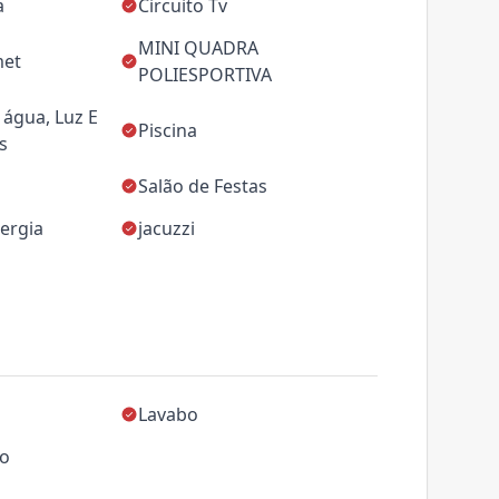
a
Circuito Tv
MINI QUADRA
met
POLIESPORTIVA
água, Luz E
Piscina
s
Salão de Festas
ergia
jacuzzi
Lavabo
ço