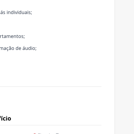
ás individuais;
artamentos;
omação de áudio;
ício