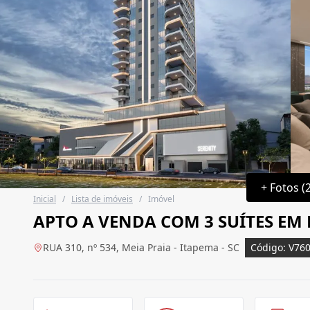
+ Fotos (
Inicial
/
Lista de imóveis
/
Imóvel
APTO A VENDA COM 3 SUÍTES EM 
RUA 310, nº 534, Meia Praia - Itapema - SC
Código: V76