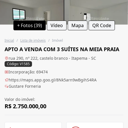
+ Fotos (39)
Vídeo
Mapa
QR Code
Inicial
/
Lista de imóveis
/
Imóvel
APTO A VENDA COM 3 SUÍTES NA MEIA PRAIA
rua 290, nº 222, castelo branco - Itapema - SC
Código: V1585
Incorporação: 69474
https://maps.app.goo.gl/8Nk5arn9wBgihS4RA
Gustare Forneria
Valor do imóvel:
R$ 2.750.000,00