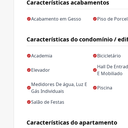
Características acabamentos
Acabamento em Gesso
Piso de Porce
Características do condomínio / edif
Academia
Bicicletário
Hall De Entra
Elevador
E Mobiliado
Medidores De água, Luz E
Piscina
Gás Individuais
Salão de Festas
Características do apartamento