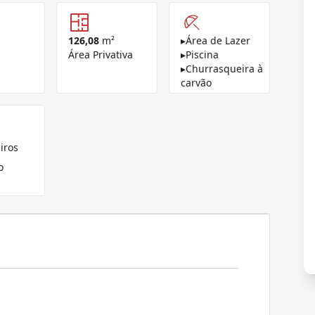
126,08
m²
▸
Área de Lazer
Área Privativa
▸
Piscina
▸
Churrasqueira à
carvão
iros
o