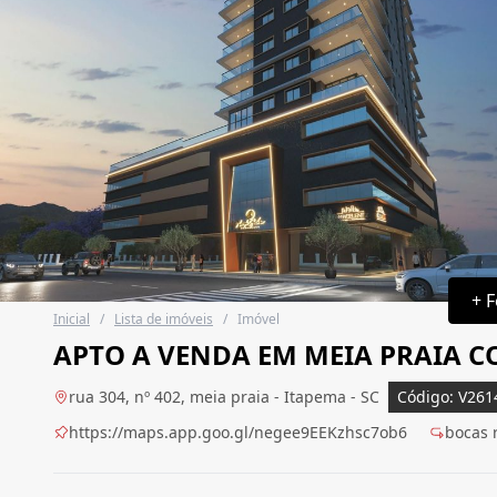
+ F
Inicial
/
Lista de imóveis
/
Imóvel
APTO A VENDA EM MEIA PRAIA CO
rua 304, nº 402, meia praia - Itapema - SC
Código: V261
https://maps.app.goo.gl/negee9EEKzhsc7ob6
bocas 