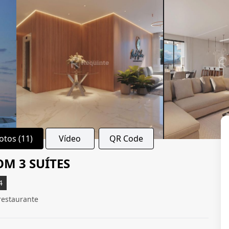
otos (11)
Vídeo
QR Code
M 3 SUÍTES
4
restaurante