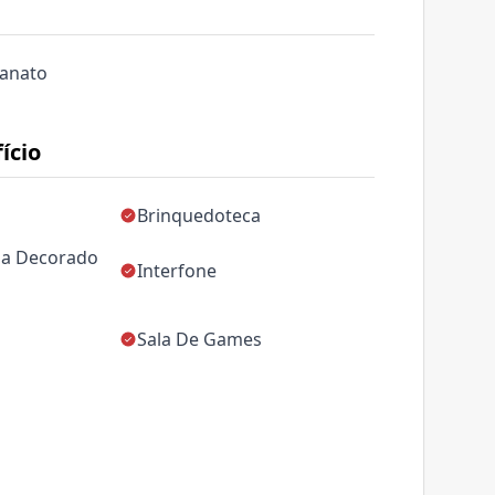
lanato
ício
Brinquedoteca
da Decorado
Interfone
Sala De Games