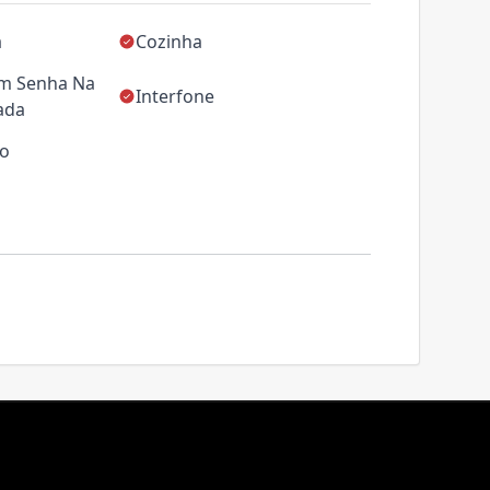
a
Cozinha
m Senha Na
Interfone
ada
ço