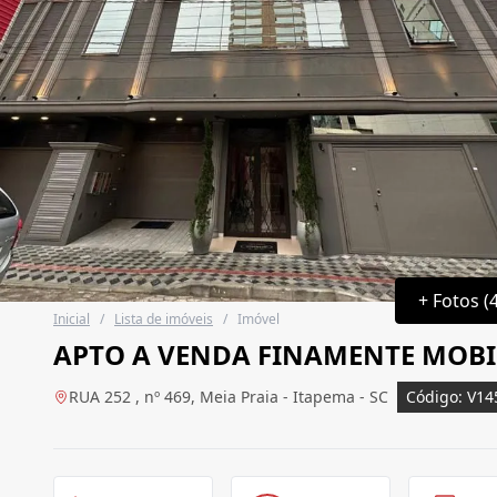
+ Fotos (
Inicial
/
Lista de imóveis
/
Imóvel
APTO A VENDA FINAMENTE MOBI
RUA 252 , nº 469, Meia Praia - Itapema - SC
Código: V14