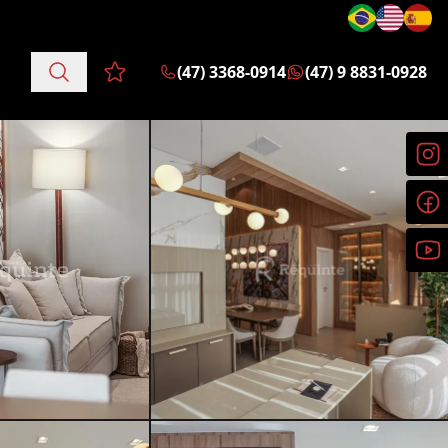
(47) 3368-0914
(47) 9 8831-0928
Favoritos (0 itens)