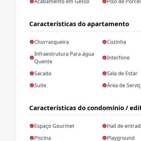
Acabamento em Gesso
Piso de Porce
Características do apartamento
Churrasqueira
Cozinha
Infraestrutura Para água
Interfone
Quente
Sacada
Sala de Estar
Suíte
Área de Servi
Características do condomínio / edif
Espaço Gourmet
Hall de entra
Piscina
Playground