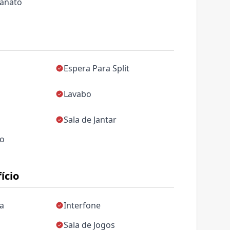
lanato
Espera Para Split
Lavabo
Sala de Jantar
ço
ício
da
Interfone
Sala de Jogos