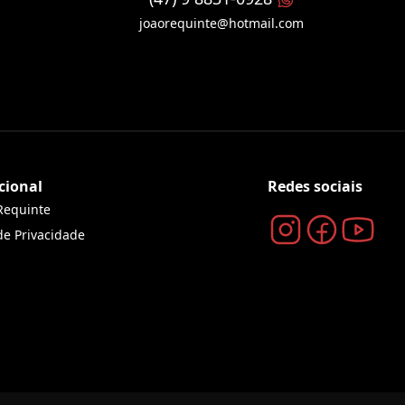
joaorequinte@hotmail.com
cional
Redes sociais
Requinte
 de Privacidade