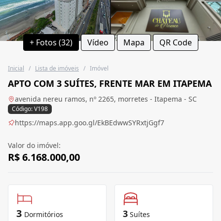
+ Fotos (32)
Vídeo
Mapa
QR Code
Inicial
/
Lista de imóveis
/
Imóvel
APTO COM 3 SUÍTES, FRENTE MAR EM ITAPEMA
avenida nereu ramos, nº 2265, morretes - Itapema - SC
Código: V198
https://maps.app.goo.gl/EkBEdwwSYRxtjGgf7
Valor do imóvel:
R$ 6.168.000,00
3
3
Dormitórios
Suítes