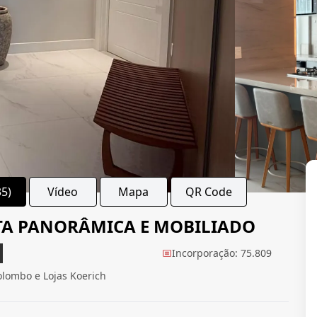
35)
Vídeo
Mapa
QR Code
STA PANORÂMICA E MOBILIADO
Incorporação: 75.809
olombo e Lojas Koerich