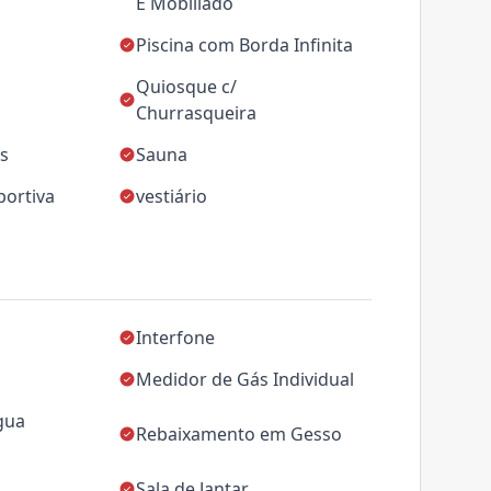
E Mobiliado
Piscina com Borda Infinita
Quiosque c/
Churrasqueira
as
Sauna
portiva
vestiário
Interfone
Medidor de Gás Individual
gua
Rebaixamento em Gesso
Sala de Jantar