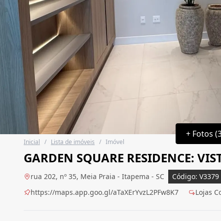
+ Fotos (
Inicial
/
Lista de imóveis
/
Imóvel
GARDEN SQUARE RESIDENCE: VI
rua 202, nº 35, Meia Praia - Itapema - SC
Código: V3379
https://maps.app.goo.gl/aTaXErYvzL2PFw8K7
Lojas C