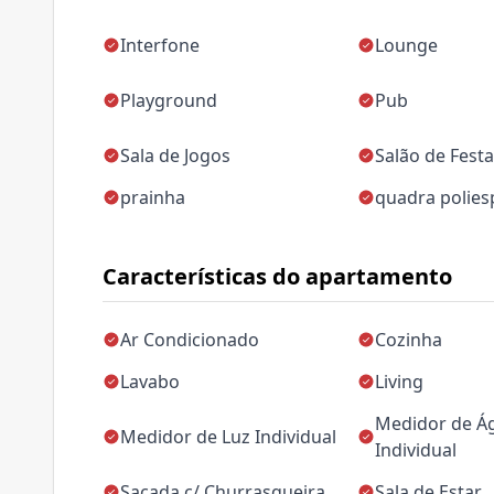
Interfone
Lounge
Playground
Pub
Sala de Jogos
Salão de Fest
prainha
quadra polies
Características do apartamento
Ar Condicionado
Cozinha
Lavabo
Living
Medidor de Á
Medidor de Luz Individual
Individual
Sacada c/ Churrasqueira
Sala de Estar