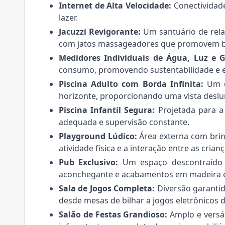
Internet de Alta Velocidade:
Conectividade
lazer.
Jacuzzi Revigorante:
Um santuário de relax
com jatos massageadores que promovem b
Medidores Individuais de Água, Luz e G
consumo, promovendo sustentabilidade e 
Piscina Adulto com Borda Infinita:
Um o
horizonte, proporcionando uma vista desl
Piscina Infantil Segura:
Projetada para a
adequada e supervisão constante.
Playground Lúdico:
Área externa com bri
atividade física e a interação entre as crianç
Pub Exclusivo:
Um espaço descontraído e
aconchegante e acabamentos em madeira e
Sala de Jogos Completa:
Diversão garantid
desde mesas de bilhar a jogos eletrônicos 
Salão de Festas Grandioso:
Amplo e versát