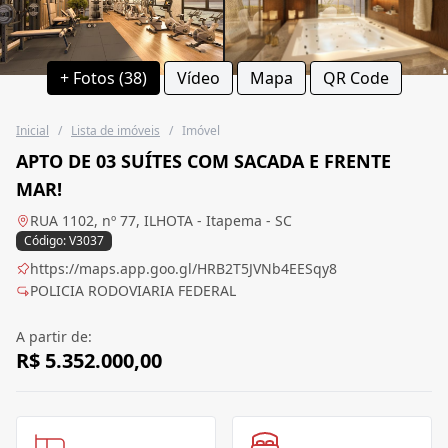
+ Fotos (38)
Vídeo
Mapa
QR Code
Inicial
/
Lista de imóveis
/
Imóvel
APTO DE 03 SUÍTES COM SACADA E FRENTE
MAR!
RUA 1102, nº 77, ILHOTA - Itapema - SC
Código: V3037
https://maps.app.goo.gl/HRB2T5JVNb4EESqy8
POLICIA RODOVIARIA FEDERAL
A partir de:
R$ 5.352.000,00