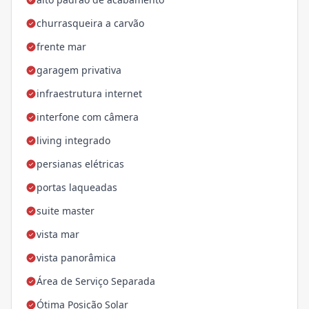
churrasqueira a carvão
frente mar
garagem privativa
infraestrutura internet
interfone com câmera
living integrado
persianas elétricas
portas laqueadas
suite master
vista mar
vista panorâmica
Área de Serviço Separada
Ótima Posição Solar