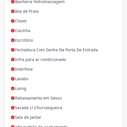
Banheira Hidromassagem
Box de Praia
Closet
Cozinha
Escritório
Fechadura Com Senha Na Porta De Entrada
Infra para ar condicionado
Interfone
Lavabo
Living
Rebaixamento em Gesso
Sacada c/ Churrasqueira
Sala de Jantar
alto padrão de acabamento