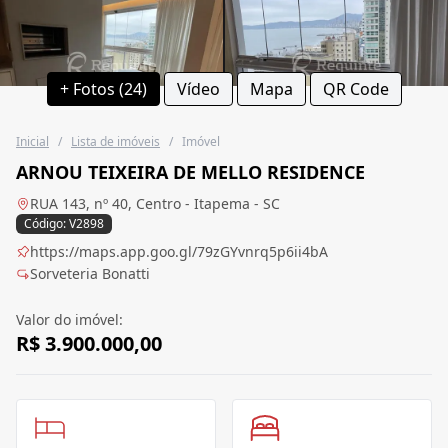
+ Fotos (24)
Vídeo
Mapa
QR Code
Inicial
/
Lista de imóveis
/
Imóvel
ARNOU TEIXEIRA DE MELLO RESIDENCE
RUA 143, nº 40, Centro - Itapema - SC
Código: V2898
https://maps.app.goo.gl/79zGYvnrq5p6ii4bA
Sorveteria Bonatti
Valor do imóvel:
R$ 3.900.000,00